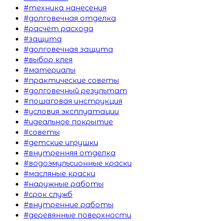
#техника нанесения
#долговечная отделка
#расчёт расхода
#защита
#долговечная защита
#выбор клея
#материалы
#практические советы
#долговечный результат
#пошаговая инструкция
#условия эксплуатации
#идеальное покрытие
#советы
#детские игрушки
#внутренняя отделка
#водоэмульсионные краски
#масляные краски
#наружные работы
#срок служб
#внутренние работы
#деревянные поверхности