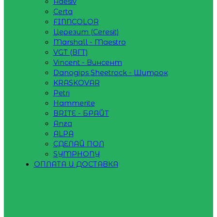
Adesiv
Certa
FINNCOLOR
Церезит (Ceresit)
Marshall - Maestro
VGT (ВГТ)
Vincent - Винсент
Danogips Sheetrock - Шитрок
KRASKOVAR
Petri
Hammerite
BRITE - БРАЙТ
Anza
ALPA
СДЕЛАЙ ПОЛ
SYMPHONY
ОПЛАТА И ДОСТАВКА