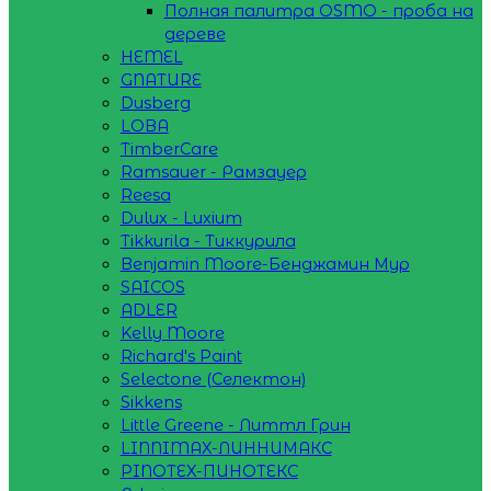
Полная палитра OSMO - проба на
дереве
HEMEL
GNATURE
Dusberg
LOBA
TimberCare
Ramsauer - Рамзауер
Reesa
Dulux - Luxium
Tikkurila - Тиккурила
Benjamin Moore-Бенджамин Мур
SAICOS
ADLER
Kelly Moore
Richard's Paint
Selectone (Селектон)
Sikkens
Little Greene - Литтл Грин
LINNIMAX-ЛИННИМАКС
PINOTEX-ПИНОТЕКС