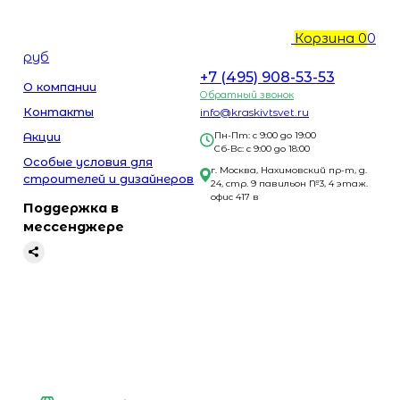
Корзина
0
0
руб
+7 (495) 908-53-53
О компании
Обратный звонок
Контакты
info@kraskivtsvet.ru
Акции
Пн-Пт: с 9:00 до 19:00
Сб-Вс: с 9:00 до 18:00
Особые условия для
г. Москва, Нахимовский пр-т, д.
строителей и дизайнеров
24, стр. 9 павильон №3, 4 этаж.
офис 417 в
Поддержка в
мессенджере