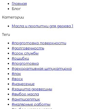
Главная
Блог
Категории
Масла и пропитки для дерева
1
Теги
#подготовка поверхности
#долговечность
#срок службы
#ошибки
#подготовка
#декоративная штукатурка
#лак
#воск
#нанесение
#защита древесины
#выбор масла
#антисептик
#малярные работы