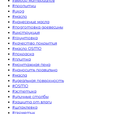
#выбор материалов
#пропитки
#уход
#масло
#нанесение масла
#подготовка древесины
#инструкция
#грунтовка
#качество покрытия
#масло OSMO
#покраска
#плитка
#монтажная пена
#наносить правильно
#масла
#идеальная поверхность
#OSMO
#эстетика
#уличные столбы
#защита от влаги
#шпаклевка
#герметик