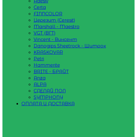
Adesiv
Certa
FINNCOLOR
Церезит (Ceresit)
Marshall - Maestro
VGT (ВГТ)
Vincent - Винсент
Danogips Sheetrock - Шитрок
KRASKOVAR
Petri
Hammerite
BRITE - БРАЙТ
Anza
ALPA
СДЕЛАЙ ПОЛ
SYMPHONY
ОПЛАТА И ДОСТАВКА