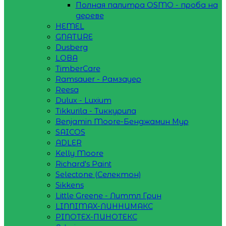
Полная палитра OSMO - проба на
дереве
HEMEL
GNATURE
Dusberg
LOBA
TimberCare
Ramsauer - Рамзауер
Reesa
Dulux - Luxium
Tikkurila - Тиккурила
Benjamin Moore-Бенджамин Мур
SAICOS
ADLER
Kelly Moore
Richard's Paint
Selectone (Селектон)
Sikkens
Little Greene - Литтл Грин
LINNIMAX-ЛИННИМАКС
PINOTEX-ПИНОТЕКС