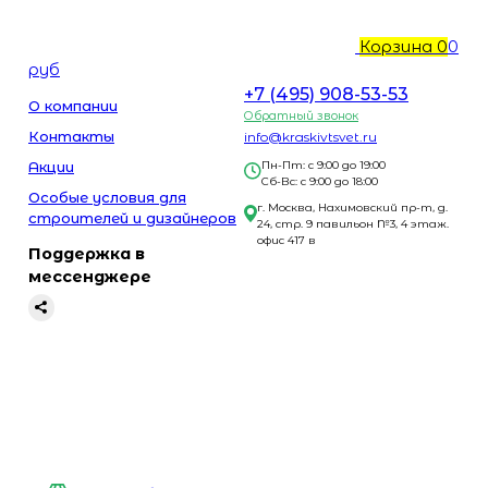
Корзина
0
0
руб
+7 (495) 908-53-53
О компании
Обратный звонок
Контакты
info@kraskivtsvet.ru
Акции
Пн-Пт: с 9:00 до 19:00
Сб-Вс: с 9:00 до 18:00
Особые условия для
г. Москва, Нахимовский пр-т, д.
строителей и дизайнеров
24, стр. 9 павильон №3, 4 этаж.
офис 417 в
Поддержка в
мессенджере