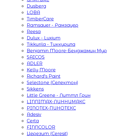
Dusberg
LOBA
TimberCare
Ramsauer - Рамзауер
Reesa
Dulux - Luxium
Tikkurila - Тиккурила
Benjamin Moore-Бенджамин Мур
SAICOS
ADLER
Kelly Moore
Richard's Paint
Selectone (Селектон)
Sikkens
Little Greene - Литтл Грин
LINNIMAX-ЛИННИМАКС
PINOTEX-ПИНОТЕКС
Adesiv
Certa
FINNCOLOR
Церезит (Ceresit)