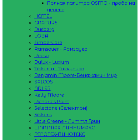
Полная палитра OSMO - проба на
дереве
HEMEL
GNATURE
Dusberg
LOBA
TimberCare
Ramsauer - Рамзауер
Reesa
Dulux - Luxium
Tikkurila - Тиккурила
Benjamin Moore-Бенджамин Мур
SAICOS
ADLER
Kelly Moore
Richard's Paint
Selectone (Селектон)
Sikkens
Little Greene - Литтл Грин
LINNIMAX-ЛИННИМАКС
PINOTEX-ПИНОТЕКС