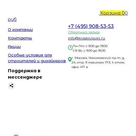
Корзина
0
0
руб
+7 (495) 908-53-53
О компании
Обратный звонок
Контакты
info@kraskivtsvet.ru
Акции
Пн-Пт: с 9:00 до 19:00
Сб-Вс: с 9:00 до 18:00
Особые условия для
г. Москва, Нахимовский пр-т, д.
строителей и дизайнеров
24, стр. 9 павильон №3, 4 этаж.
офис 417 в
Поддержка в
мессенджере