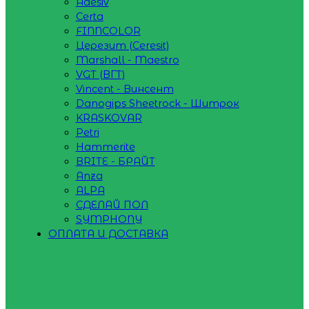
Adesiv
Certa
FINNCOLOR
Церезит (Ceresit)
Marshall - Maestro
VGT (ВГТ)
Vincent - Винсент
Danogips Sheetrock - Шитрок
KRASKOVAR
Petri
Hammerite
BRITE - БРАЙТ
Anza
ALPA
СДЕЛАЙ ПОЛ
SYMPHONY
ОПЛАТА И ДОСТАВКА