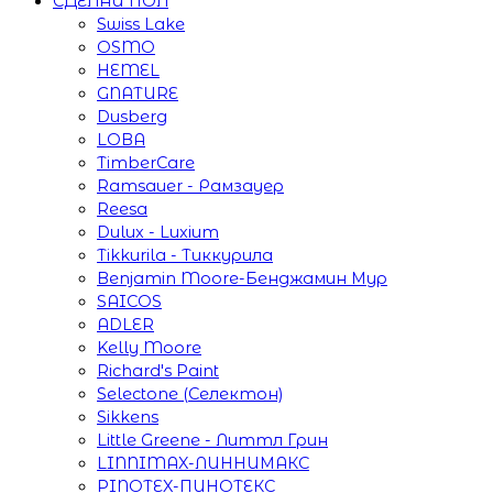
СДЕЛАЙ ПОЛ
Swiss Lake
OSMO
HEMEL
GNATURE
Dusberg
LOBA
TimberCare
Ramsauer - Рамзауер
Reesa
Dulux - Luxium
Tikkurila - Тиккурила
Benjamin Moore-Бенджамин Мур
SAICOS
ADLER
Kelly Moore
Richard's Paint
Selectone (Селектон)
Sikkens
Little Greene - Литтл Грин
LINNIMAX-ЛИННИМАКС
PINOTEX-ПИНОТЕКС