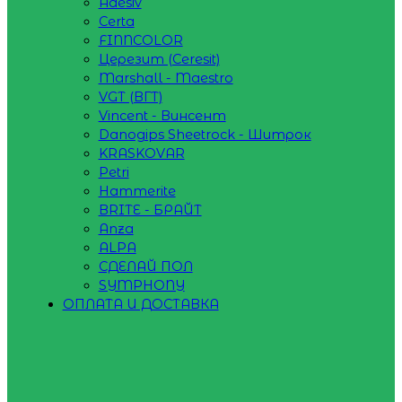
Adesiv
Certa
FINNCOLOR
Церезит (Ceresit)
Marshall - Maestro
VGT (ВГТ)
Vincent - Винсент
Danogips Sheetrock - Шитрок
KRASKOVAR
Petri
Hammerite
BRITE - БРАЙТ
Anza
ALPA
СДЕЛАЙ ПОЛ
SYMPHONY
ОПЛАТА И ДОСТАВКА