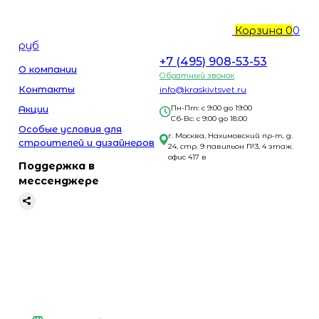
Корзина
0
0
руб
+7 (495) 908-53-53
О компании
Обратный звонок
Контакты
info@kraskivtsvet.ru
Акции
Пн-Пт: с 9:00 до 19:00
Сб-Вс: с 9:00 до 18:00
Особые условия для
г. Москва, Нахимовский пр-т, д.
строителей и дизайнеров
24, стр. 9 павильон №3, 4 этаж.
офис 417 в
Поддержка в
мессенджере