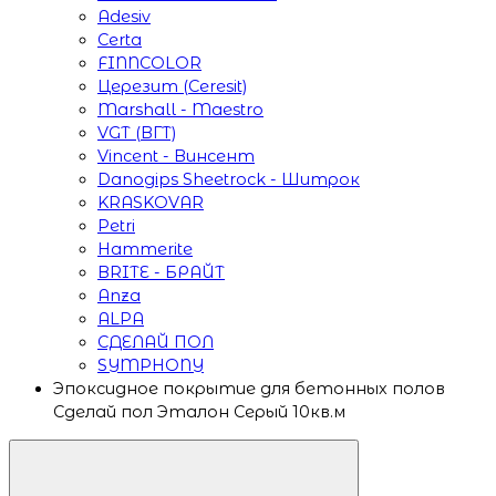
Adesiv
Certa
FINNCOLOR
Церезит (Ceresit)
Marshall - Maestro
VGT (ВГТ)
Vincent - Винсент
Danogips Sheetrock - Шитрок
KRASKOVAR
Petri
Hammerite
BRITE - БРАЙТ
Anza
ALPA
СДЕЛАЙ ПОЛ
SYMPHONY
Эпоксидное покрытие для бетонных полов
Сделай пол Эталон Серый 10кв.м