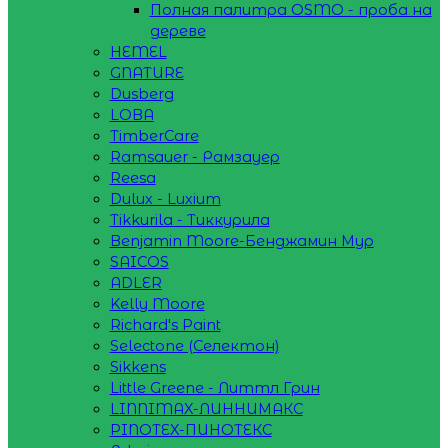
Полная палитра OSMO - проба на
дереве
HEMEL
GNATURE
Dusberg
LOBA
TimberCare
Ramsauer - Рамзауер
Reesa
Dulux - Luxium
Tikkurila - Тиккурила
Benjamin Moore-Бенджамин Мур
SAICOS
ADLER
Kelly Moore
Richard's Paint
Selectone (Селектон)
Sikkens
Little Greene - Литтл Грин
LINNIMAX-ЛИННИМАКС
PINOTEX-ПИНОТЕКС