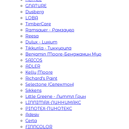
GNATURE
Dusberg
LOBA
TimberCare
Ramsauer - Рамзауер
Reesa
Dulux - Luxium
Tikkurila - Тиккурила
Benjamin Moore-Бенджамин Мур
SAICOS
ADLER
Kelly Moore
Richard's Paint
Selectone (Селектон)
Sikkens
Little Greene - Литтл Грин
LINNIMAX-ЛИННИМАКС
PINOTEX-ПИНОТЕКС
Adesiv
Certa
FINNCOLOR