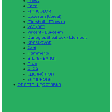
Adesiv
Certa
FINNCOLOR
Церезит (Ceresit)
Marshall - Maestro
VGT (ВГТ)
Vincent - Винсент
Danogips Sheetrock - Шитрок
KRASKOVAR
Petri
Hammerite
BRITE - БРАЙТ
Anza
ALPA
СДЕЛАЙ ПОЛ
SYMPHONY
ОПЛАТА И ДОСТАВКА