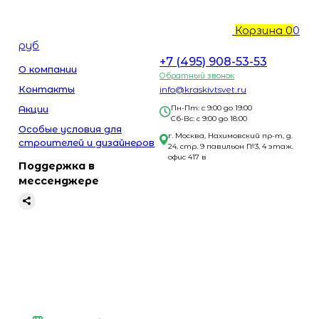
Корзина
0
0
руб
+7 (495) 908-53-53
О компании
Обратный звонок
Контакты
info@kraskivtsvet.ru
Акции
Пн-Пт: с 9:00 до 19:00
Сб-Вс: с 9:00 до 18:00
Особые условия для
г. Москва, Нахимовский пр-т, д.
строителей и дизайнеров
24, стр. 9 павильон №3, 4 этаж.
офис 417 в
Поддержка в
мессенджере