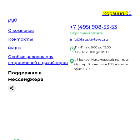
Корзина
0
0
руб
+7 (495) 908-53-53
О компании
Обратный звонок
Контакты
info@kraskivtsvet.ru
Акции
Пн-Пт: с 9:00 до 19:00
Сб-Вс: с 9:00 до 18:00
Особые условия для
г. Москва, Нахимовский пр-т, д.
строителей и дизайнеров
24, стр. 9 павильон №3, 4 этаж.
офис 417 в
Поддержка в
мессенджере