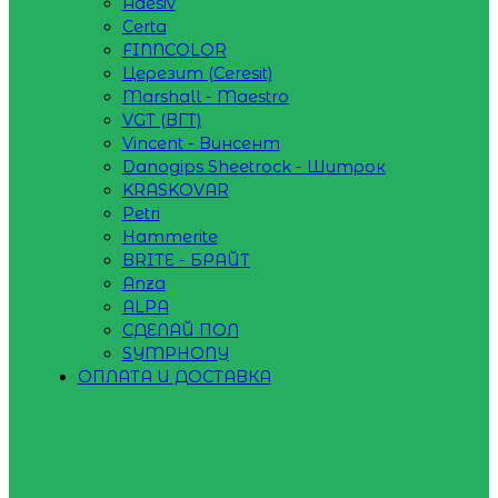
Adesiv
Certa
FINNCOLOR
Церезит (Ceresit)
Marshall - Maestro
VGT (ВГТ)
Vincent - Винсент
Danogips Sheetrock - Шитрок
KRASKOVAR
Petri
Hammerite
BRITE - БРАЙТ
Anza
ALPA
СДЕЛАЙ ПОЛ
SYMPHONY
ОПЛАТА И ДОСТАВКА