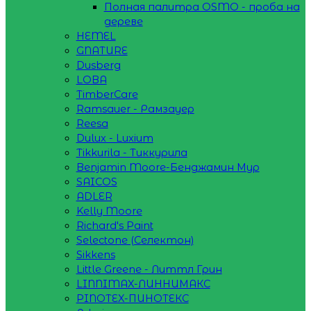
Полная палитра OSMO - проба на
дереве
HEMEL
GNATURE
Dusberg
LOBA
TimberCare
Ramsauer - Рамзауер
Reesa
Dulux - Luxium
Tikkurila - Тиккурила
Benjamin Moore-Бенджамин Мур
SAICOS
ADLER
Kelly Moore
Richard's Paint
Selectone (Селектон)
Sikkens
Little Greene - Литтл Грин
LINNIMAX-ЛИННИМАКС
PINOTEX-ПИНОТЕКС