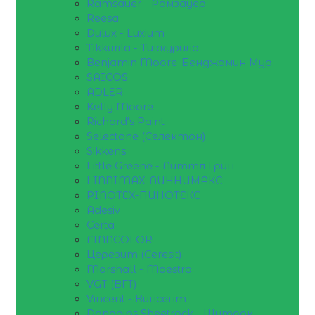
Ramsauer - Рамзауер
Reesa
Dulux - Luxium
Tikkurila - Тиккурила
Benjamin Moore-Бенджамин Мур
SAICOS
ADLER
Kelly Moore
Richard's Paint
Selectone (Селектон)
Sikkens
Little Greene - Литтл Грин
LINNIMAX-ЛИННИМАКС
PINOTEX-ПИНОТЕКС
Adesiv
Certa
FINNCOLOR
Церезит (Ceresit)
Marshall - Maestro
VGT (ВГТ)
Vincent - Винсент
Danogips Sheetrock - Шитрок