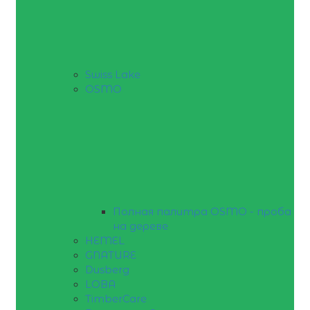
Swiss Lake
OSMO
Полная палитра OSMO - проба
на дереве
HEMEL
GNATURE
Dusberg
LOBA
TimberCare