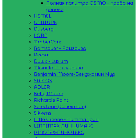
Полная палитра OSMO - проба на
дереве
HEMEL
GNATURE
Dusberg
LOBA
TimberCare
Ramsauer - Рамзауер
Reesa
Dulux - Luxium
Tikkurila - Тиккурила
Benjamin Moore-Бенджамин Мур
SAICOS
ADLER
Kelly Moore
Richard's Paint
Selectone (Селектон)
Sikkens
Little Greene - Литтл Грин
LINNIMAX-ЛИННИМАКС
PINOTEX-ПИНОТЕКС