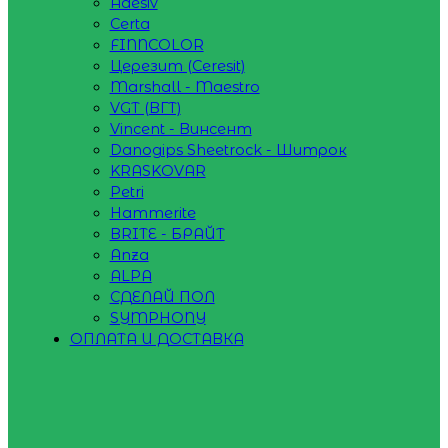
Adesiv
Certa
FINNCOLOR
Церезит (Ceresit)
Marshall - Maestro
VGT (ВГТ)
Vincent - Винсент
Danogips Sheetrock - Шитрок
KRASKOVAR
Petri
Hammerite
BRITE - БРАЙТ
Anza
ALPA
СДЕЛАЙ ПОЛ
SYMPHONY
ОПЛАТА И ДОСТАВКА