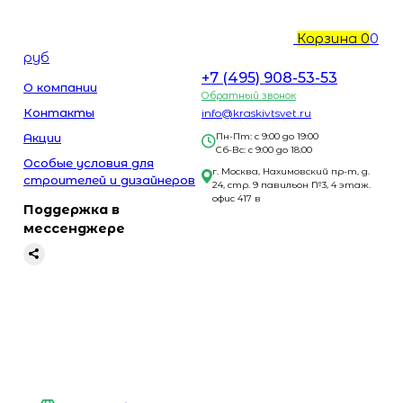
Корзина
0
0
руб
+7 (495) 908-53-53
О компании
Обратный звонок
Контакты
info@kraskivtsvet.ru
Акции
Пн-Пт: с 9:00 до 19:00
Сб-Вс: с 9:00 до 18:00
Особые условия для
г. Москва, Нахимовский пр-т, д.
строителей и дизайнеров
24, стр. 9 павильон №3, 4 этаж.
офис 417 в
Поддержка в
мессенджере