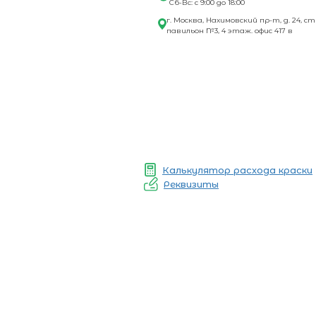
Сб-Вс: с 9:00 до 18:00
г. Москва, Нахимовский пр-т, д. 24, ст
павильон №3, 4 этаж. офис 417 в
Калькулятор расхода краски
Реквизиты