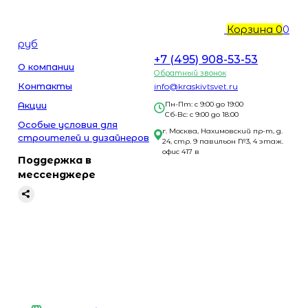
Корзина
0
0
руб
+7 (495) 908-53-53
О компании
Обратный звонок
Контакты
info@kraskivtsvet.ru
Акции
Пн-Пт: с 9:00 до 19:00
Сб-Вс: с 9:00 до 18:00
Особые условия для
г. Москва, Нахимовский пр-т, д.
строителей и дизайнеров
24, стр. 9 павильон №3, 4 этаж.
офис 417 в
Поддержка в
мессенджере