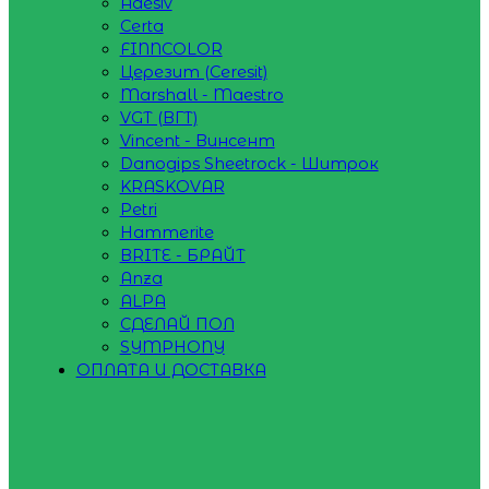
Adesiv
Certa
FINNCOLOR
Церезит (Ceresit)
Marshall - Maestro
VGT (ВГТ)
Vincent - Винсент
Danogips Sheetrock - Шитрок
KRASKOVAR
Petri
Hammerite
BRITE - БРАЙТ
Anza
ALPA
СДЕЛАЙ ПОЛ
SYMPHONY
ОПЛАТА И ДОСТАВКА