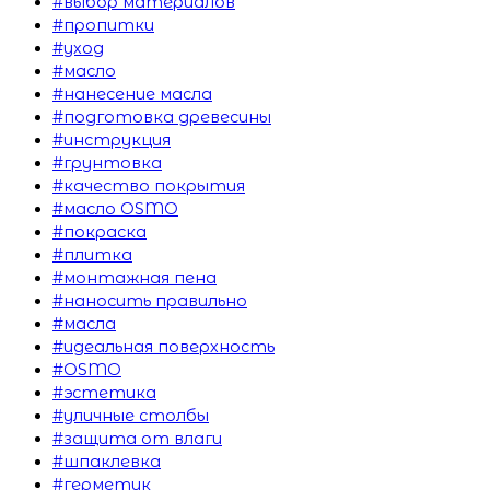
#выбор материалов
#пропитки
#уход
#масло
#нанесение масла
#подготовка древесины
#инструкция
#грунтовка
#качество покрытия
#масло OSMO
#покраска
#плитка
#монтажная пена
#наносить правильно
#масла
#идеальная поверхность
#OSMO
#эстетика
#уличные столбы
#защита от влаги
#шпаклевка
#герметик