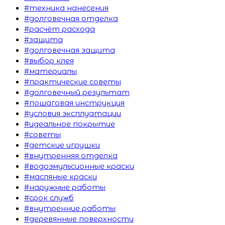
#техника нанесения
#долговечная отделка
#расчёт расхода
#защита
#долговечная защита
#выбор клея
#материалы
#практические советы
#долговечный результат
#пошаговая инструкция
#условия эксплуатации
#идеальное покрытие
#советы
#детские игрушки
#внутренняя отделка
#водоэмульсионные краски
#масляные краски
#наружные работы
#срок служб
#внутренние работы
#деревянные поверхности