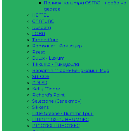
Полная палитра OSMO - проба на
дереве
HEMEL
GNATURE
Dusberg
LOBA
TimberCare
Ramsauer - Рамзауер
Reesa
Dulux - Luxium
Tikkurila - Тиккурила
Benjamin Moore-Бенджамин Мур
SAICOS
ADLER
Kelly Moore
Richard's Paint
Selectone (Селектон)
Sikkens
Little Greene - Литтл Грин
LINNIMAX-ЛИННИМАКС
PINOTEX-ПИНОТЕКС