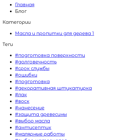
Главная
Блог
Категории
Масла и пропитки для дерева
1
Теги
#подготовка поверхности
#долговечность
#срок службы
#ошибки
#подготовка
#декоративная штукатурка
#лак
#воск
#нанесение
#защита древесины
#выбор масла
#антисептик
#малярные работы