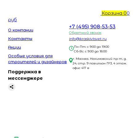
Корзина
0
0
руб
+7 (495) 908-53-53
О компании
Обратный звонок
Контакты
info@kraskivtsvet.ru
Акции
Пн-Пт: с 9:00 до 19:00
Сб-Вс: с 9:00 до 18:00
Особые условия для
г. Москва, Нахимовский пр-т, д.
строителей и дизайнеров
24, стр. 9 павильон №3, 4 этаж.
офис 417 в
Поддержка в
мессенджере