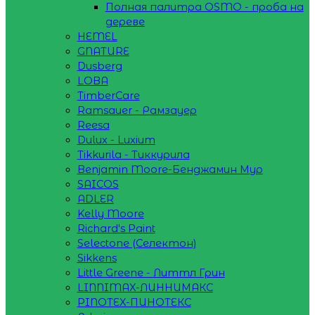
Полная палитра OSMO - проба на
дереве
HEMEL
GNATURE
Dusberg
LOBA
TimberCare
Ramsauer - Рамзауер
Reesa
Dulux - Luxium
Tikkurila - Тиккурила
Benjamin Moore-Бенджамин Мур
SAICOS
ADLER
Kelly Moore
Richard's Paint
Selectone (Селектон)
Sikkens
Little Greene - Литтл Грин
LINNIMAX-ЛИННИМАКС
PINOTEX-ПИНОТЕКС