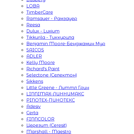
LOBA
TimberCare
Ramsauer - Рамзауер
Reesa
Dulux - Luxium
Tikkurila - Тиккурила
Benjamin Moore-Бенджамин Мур
SAICOS
ADLER
Kelly Moore
Richard's Paint
Selectone (Селектон)
Sikkens
Little Greene - Литтл Грин
LINNIMAX-ЛИННИМАКС
PINOTEX-ПИНОТЕКС
Adesiv
Certa
FINNCOLOR
Церезит (Ceresit)
Marshall - Maestro