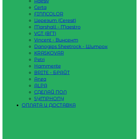
Adesiv
Certa
FINNCOLOR
Церезит (Ceresit)
Marshall - Maestro
VGT (ВГТ)
Vincent - Винсент
Danogips Sheetrock - Шитрок
KRASKOVAR
Petri
Hammerite
BRITE - БРАЙТ
Anza
ALPA
СДЕЛАЙ ПОЛ
SYMPHONY
ОПЛАТА И ДОСТАВКА