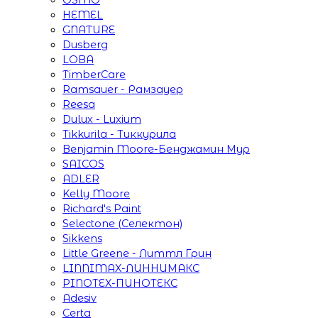
HEMEL
GNATURE
Dusberg
LOBA
TimberCare
Ramsauer - Рамзауер
Reesa
Dulux - Luxium
Tikkurila - Тиккурила
Benjamin Moore-Бенджамин Мур
SAICOS
ADLER
Kelly Moore
Richard's Paint
Selectone (Селектон)
Sikkens
Little Greene - Литтл Грин
LINNIMAX-ЛИННИМАКС
PINOTEX-ПИНОТЕКС
Adesiv
Certa