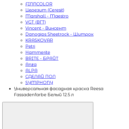
FINNCOLOR
Церезит (Ceresit)
Marshall - Maestro
VGT (ВГТ)
Vincent - Винсент
Danogips Sheetrock - Шитрок
KRASKOVAR
Petri
Hammerite
BRITE - БРАЙТ
Anza
ALPA
СДЕЛАЙ ПОЛ
SYMPHONY
Универсальная фасадная краска Reesa
Fassadenfarbe Белый 12.5 л