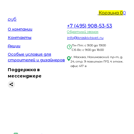
Корзина
0
0
руб
+7 (495) 908-53-53
О компании
Обратный звонок
Контакты
info@kraskivtsvet.ru
Акции
Пн-Пт: с 9:00 до 19:00
Сб-Вс: с 9:00 до 18:00
Особые условия для
г. Москва, Нахимовский пр-т, д.
строителей и дизайнеров
24, стр. 9 павильон №3, 4 этаж.
офис 417 в
Поддержка в
мессенджере