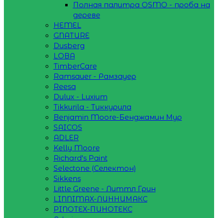
Полная палитра OSMO - проба на
дереве
HEMEL
GNATURE
Dusberg
LOBA
TimberCare
Ramsauer - Рамзауер
Reesa
Dulux - Luxium
Tikkurila - Тиккурила
Benjamin Moore-Бенджамин Мур
SAICOS
ADLER
Kelly Moore
Richard's Paint
Selectone (Селектон)
Sikkens
Little Greene - Литтл Грин
LINNIMAX-ЛИННИМАКС
PINOTEX-ПИНОТЕКС