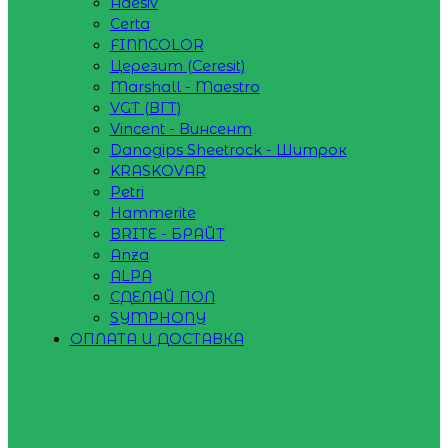
Adesiv
Certa
FINNCOLOR
Церезит (Ceresit)
Marshall - Maestro
VGT (ВГТ)
Vincent - Винсент
Danogips Sheetrock - Шитрок
KRASKOVAR
Petri
Hammerite
BRITE - БРАЙТ
Anza
ALPA
СДЕЛАЙ ПОЛ
SYMPHONY
ОПЛАТА И ДОСТАВКА