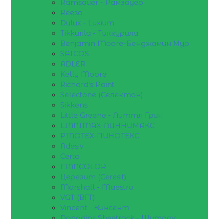
Ramsauer - Рамзауер
Reesa
Dulux - Luxium
Tikkurila - Тиккурила
Benjamin Moore-Бенджамин Мур
SAICOS
ADLER
Kelly Moore
Richard's Paint
Selectone (Селектон)
Sikkens
Little Greene - Литтл Грин
LINNIMAX-ЛИННИМАКС
PINOTEX-ПИНОТЕКС
Adesiv
Certa
FINNCOLOR
Церезит (Ceresit)
Marshall - Maestro
VGT (ВГТ)
Vincent - Винсент
Danogips Sheetrock - Шитрок