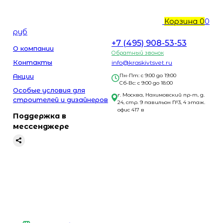
Корзина
0
0
руб
+7 (495) 908-53-53
О компании
Обратный звонок
Контакты
info@kraskivtsvet.ru
Акции
Пн-Пт: с 9:00 до 19:00
Сб-Вс: с 9:00 до 18:00
Особые условия для
г. Москва, Нахимовский пр-т, д.
строителей и дизайнеров
24, стр. 9 павильон №3, 4 этаж.
офис 417 в
Поддержка в
мессенджере