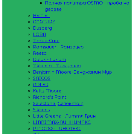
Полная палитра OSMO - проба на
дереве
HEMEL
GNATURE
Dusberg
LOBA
TimberCare
Ramsauer - Рамзауер
Reesa
Dulux - Luxium
Tikkurila - Тиккурила
Benjamin Moore-Бенджамин Мур
SAICOS
ADLER
Kelly Moore
Richard's Paint
Selectone (Селектон)
Sikkens
Little Greene - Литтл Грин
LINNIMAX-ЛИННИМАКС
PINOTEX-ПИНОТЕКС