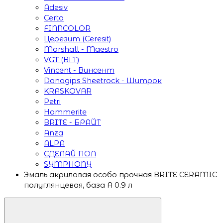
Adesiv
Certa
FINNCOLOR
Церезит (Ceresit)
Marshall - Maestro
VGT (ВГТ)
Vincent - Винсент
Danogips Sheetrock - Шитрок
KRASKOVAR
Petri
Hammerite
BRITE - БРАЙТ
Anza
ALPA
СДЕЛАЙ ПОЛ
SYMPHONY
Эмаль акриловая особо прочная BRITE CERAMIC
полуглянцевая, база А 0.9 л