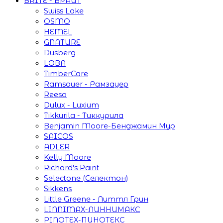
BRITE - БРАЙТ
Swiss Lake
OSMO
HEMEL
GNATURE
Dusberg
LOBA
TimberCare
Ramsauer - Рамзауер
Reesa
Dulux - Luxium
Tikkurila - Тиккурила
Benjamin Moore-Бенджамин Мур
SAICOS
ADLER
Kelly Moore
Richard's Paint
Selectone (Селектон)
Sikkens
Little Greene - Литтл Грин
LINNIMAX-ЛИННИМАКС
PINOTEX-ПИНОТЕКС