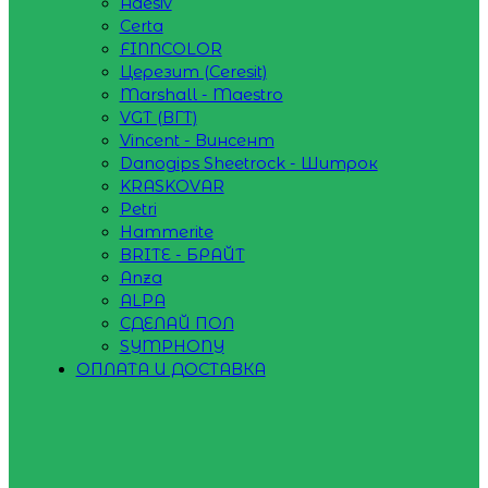
Adesiv
Certa
FINNCOLOR
Церезит (Ceresit)
Marshall - Maestro
VGT (ВГТ)
Vincent - Винсент
Danogips Sheetrock - Шитрок
KRASKOVAR
Petri
Hammerite
BRITE - БРАЙТ
Anza
ALPA
СДЕЛАЙ ПОЛ
SYMPHONY
ОПЛАТА И ДОСТАВКА