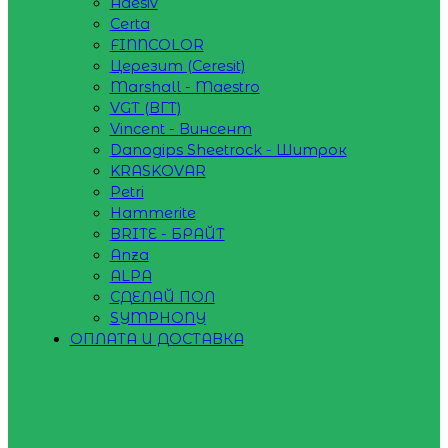
Adesiv
Certa
FINNCOLOR
Церезит (Ceresit)
Marshall - Maestro
VGT (ВГТ)
Vincent - Винсент
Danogips Sheetrock - Шитрок
KRASKOVAR
Petri
Hammerite
BRITE - БРАЙТ
Anza
ALPA
СДЕЛАЙ ПОЛ
SYMPHONY
ОПЛАТА И ДОСТАВКА