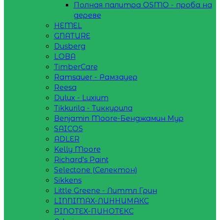
Полная палитра OSMO - проба на
дереве
HEMEL
GNATURE
Dusberg
LOBA
TimberCare
Ramsauer - Рамзауер
Reesa
Dulux - Luxium
Tikkurila - Тиккурила
Benjamin Moore-Бенджамин Мур
SAICOS
ADLER
Kelly Moore
Richard's Paint
Selectone (Селектон)
Sikkens
Little Greene - Литтл Грин
LINNIMAX-ЛИННИМАКС
PINOTEX-ПИНОТЕКС