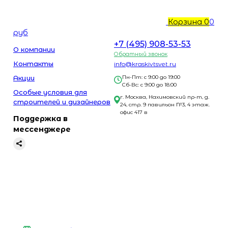
Корзина
0
0
руб
+7 (495) 908-53-53
О компании
Обратный звонок
Контакты
info@kraskivtsvet.ru
Акции
Пн-Пт: с 9:00 до 19:00
Сб-Вс: с 9:00 до 18:00
Особые условия для
г. Москва, Нахимовский пр-т, д.
строителей и дизайнеров
24, стр. 9 павильон №3, 4 этаж.
офис 417 в
Поддержка в
мессенджере