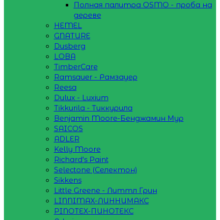
Полная палитра OSMO - проба на
дереве
HEMEL
GNATURE
Dusberg
LOBA
TimberCare
Ramsauer - Рамзауер
Reesa
Dulux - Luxium
Tikkurila - Тиккурила
Benjamin Moore-Бенджамин Мур
SAICOS
ADLER
Kelly Moore
Richard's Paint
Selectone (Селектон)
Sikkens
Little Greene - Литтл Грин
LINNIMAX-ЛИННИМАКС
PINOTEX-ПИНОТЕКС