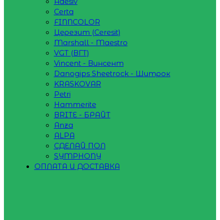
Adesiv
Certa
FINNCOLOR
Церезит (Ceresit)
Marshall - Maestro
VGT (ВГТ)
Vincent - Винсент
Danogips Sheetrock - Шитрок
KRASKOVAR
Petri
Hammerite
BRITE - БРАЙТ
Anza
ALPA
СДЕЛАЙ ПОЛ
SYMPHONY
ОПЛАТА И ДОСТАВКА