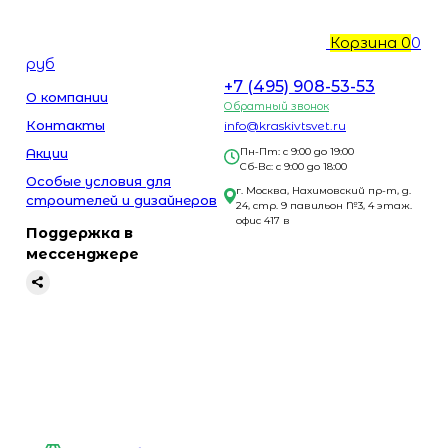
Корзина
0
0
руб
+7 (495) 908-53-53
О компании
Обратный звонок
Контакты
info@kraskivtsvet.ru
Акции
Пн-Пт: с 9:00 до 19:00
Сб-Вс: с 9:00 до 18:00
Особые условия для
г. Москва, Нахимовский пр-т, д.
строителей и дизайнеров
24, стр. 9 павильон №3, 4 этаж.
офис 417 в
Поддержка в
мессенджере