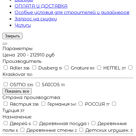
ОПЛАТА И ДОСТАВКА
Особые условия для строителей и дизайнеров
Запрос на скидку
Услуги
Закрыть
Параметры
Цена
200
-
212910
руб
Производитель
Adler
Dusberg
Gnature
HEMEL
358
19
89
37
Kraskovar
150
OSMO
SAICOS
339
111
Показать все
Страна производства:
Австрия
Германия
РОССИЯ
358
541
17
Турция
37
Назначение:
Дверей
Деревянная посуда
Деревянные
6
1
полы
Деревянные стены
Детских игрушек.
6
2
3