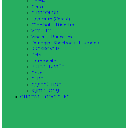
Adesiv
Certa
FINNCOLOR
Церезит (Ceresit)
Marshall - Maestro
VGT (ВГТ)
Vincent - Винсент
Danogips Sheetrock - Шитрок
KRASKOVAR
Petri
Hammerite
BRITE - БРАЙТ
Anza
ALPA
СДЕЛАЙ ПОЛ
SYMPHONY
ОПЛАТА И ДОСТАВКА