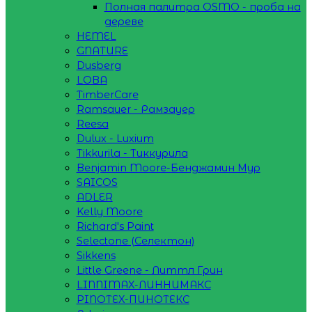
Полная палитра OSMO - проба на
дереве
HEMEL
GNATURE
Dusberg
LOBA
TimberCare
Ramsauer - Рамзауер
Reesa
Dulux - Luxium
Tikkurila - Тиккурила
Benjamin Moore-Бенджамин Мур
SAICOS
ADLER
Kelly Moore
Richard's Paint
Selectone (Селектон)
Sikkens
Little Greene - Литтл Грин
LINNIMAX-ЛИННИМАКС
PINOTEX-ПИНОТЕКС