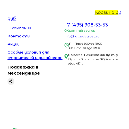
Корзина
0
0
руб
+7 (495) 908-53-53
О компании
Обратный звонок
Контакты
info@kraskivtsvet.ru
Акции
Пн-Пт: с 9:00 до 19:00
Сб-Вс: с 9:00 до 18:00
Особые условия для
г. Москва, Нахимовский пр-т, д.
строителей и дизайнеров
24, стр. 9 павильон №3, 4 этаж.
офис 417 в
Поддержка в
мессенджере