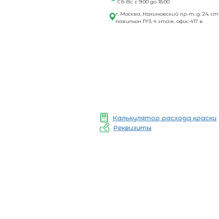
Сб-Вс: с 9:00 до 18:00
г. Москва, Нахимовский пр-т, д. 24, ст
павильон №3, 4 этаж. офис 417 в
Калькулятор расхода краски
Реквизиты