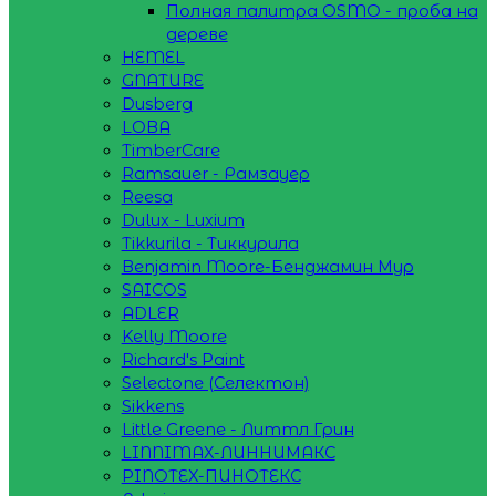
Полная палитра OSMO - проба на
дереве
HEMEL
GNATURE
Dusberg
LOBA
TimberCare
Ramsauer - Рамзауер
Reesa
Dulux - Luxium
Tikkurila - Тиккурила
Benjamin Moore-Бенджамин Мур
SAICOS
ADLER
Kelly Moore
Richard's Paint
Selectone (Селектон)
Sikkens
Little Greene - Литтл Грин
LINNIMAX-ЛИННИМАКС
PINOTEX-ПИНОТЕКС