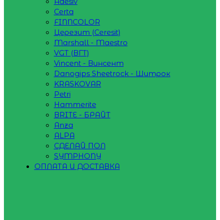
Adesiv
Certa
FINNCOLOR
Церезит (Ceresit)
Marshall - Maestro
VGT (ВГТ)
Vincent - Винсент
Danogips Sheetrock - Шитрок
KRASKOVAR
Petri
Hammerite
BRITE - БРАЙТ
Anza
ALPA
СДЕЛАЙ ПОЛ
SYMPHONY
ОПЛАТА И ДОСТАВКА