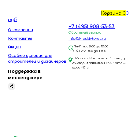
Корзина
0
0
руб
+7 (495) 908-53-53
О компании
Обратный звонок
Контакты
info@kraskivtsvet.ru
Акции
Пн-Пт: с 9:00 до 19:00
Сб-Вс: с 9:00 до 18:00
Особые условия для
г. Москва, Нахимовский пр-т, д.
строителей и дизайнеров
24, стр. 9 павильон №3, 4 этаж.
офис 417 в
Поддержка в
мессенджере