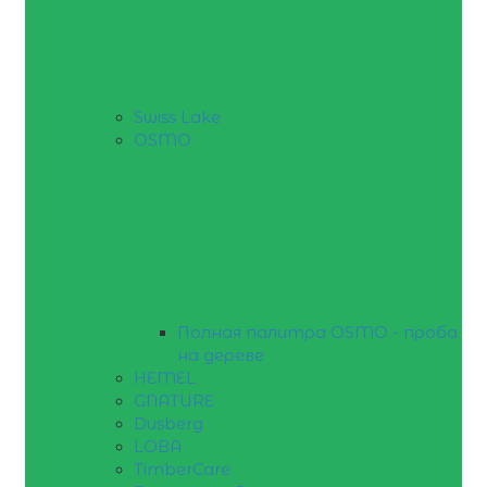
Swiss Lake
OSMO
Полная палитра OSMO - проба
на дереве
HEMEL
GNATURE
Dusberg
LOBA
TimberCare