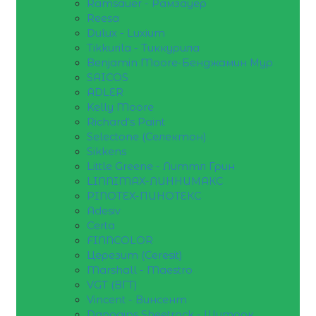
Ramsauer - Рамзауер
Reesa
Dulux - Luxium
Tikkurila - Тиккурила
Benjamin Moore-Бенджамин Мур
SAICOS
ADLER
Kelly Moore
Richard's Paint
Selectone (Селектон)
Sikkens
Little Greene - Литтл Грин
LINNIMAX-ЛИННИМАКС
PINOTEX-ПИНОТЕКС
Adesiv
Certa
FINNCOLOR
Церезит (Ceresit)
Marshall - Maestro
VGT (ВГТ)
Vincent - Винсент
Danogips Sheetrock - Шитрок