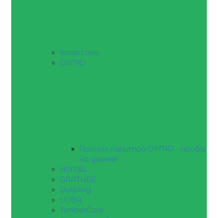
Swiss Lake
OSMO
Полная палитра OSMO - проба
на дереве
HEMEL
GNATURE
Dusberg
LOBA
TimberCare