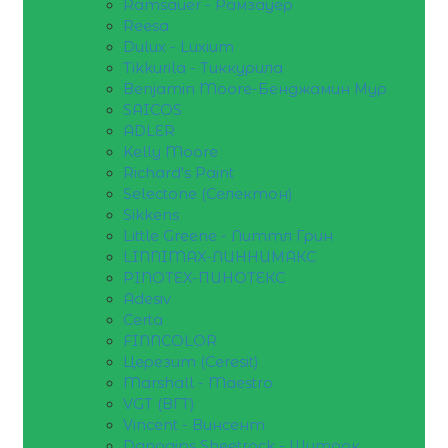
Ramsauer - Рамзауер
Reesa
Dulux - Luxium
Tikkurila - Тиккурила
Benjamin Moore-Бенджамин Мур
SAICOS
ADLER
Kelly Moore
Richard's Paint
Selectone (Селектон)
Sikkens
Little Greene - Литтл Грин
LINNIMAX-ЛИННИМАКС
PINOTEX-ПИНОТЕКС
Adesiv
Certa
FINNCOLOR
Церезит (Ceresit)
Marshall - Maestro
VGT (ВГТ)
Vincent - Винсент
Danogips Sheetrock - Шитрок