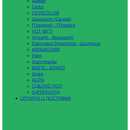
Adesiv
Certa
FINNCOLOR
Церезит (Ceresit)
Marshall - Maestro
VGT (ВГТ)
Vincent - Винсент
Danogips Sheetrock - Шитрок
KRASKOVAR
Petri
Hammerite
BRITE - БРАЙТ
Anza
ALPA
СДЕЛАЙ ПОЛ
SYMPHONY
ОПЛАТА И ДОСТАВКА