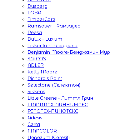
Dusberg
LOBA
TimberCare
Ramsauer - Рамзауер
Reesa
Dulux - Luxium
Tikkurila - Тиккурила
Benjamin Moore-Бенджамин Мур
SAICOS
ADLER
Kelly Moore
Richard's Paint
Selectone (Селектон)
Sikkens
Little Greene - Литтл Грин
LINNIMAX-ЛИННИМАКС
PINOTEX-ПИНОТЕКС
Adesiv
Certa
FINNCOLOR
Церезит (Ceresit)