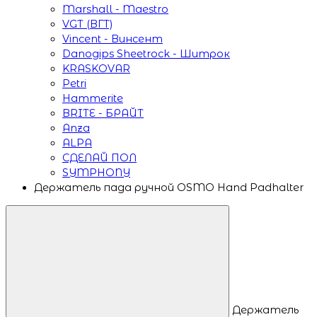
Marshall - Maestro
VGT (ВГТ)
Vincent - Винсент
Danogips Sheetrock - Шитрок
KRASKOVAR
Petri
Hammerite
BRITE - БРАЙТ
Anza
ALPA
СДЕЛАЙ ПОЛ
SYMPHONY
Держатель пада ручной OSMO Hand Padhalter
Держатель