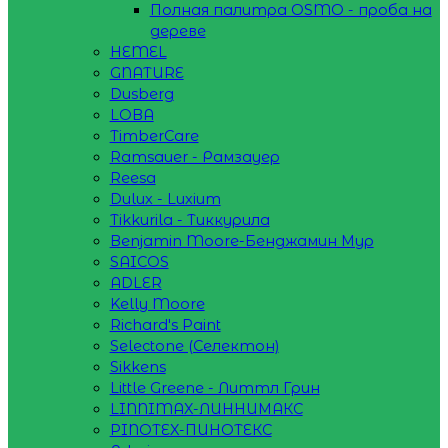
Полная палитра OSMO - проба на
дереве
HEMEL
GNATURE
Dusberg
LOBA
TimberCare
Ramsauer - Рамзауер
Reesa
Dulux - Luxium
Tikkurila - Тиккурила
Benjamin Moore-Бенджамин Мур
SAICOS
ADLER
Kelly Moore
Richard's Paint
Selectone (Селектон)
Sikkens
Little Greene - Литтл Грин
LINNIMAX-ЛИННИМАКС
PINOTEX-ПИНОТЕКС