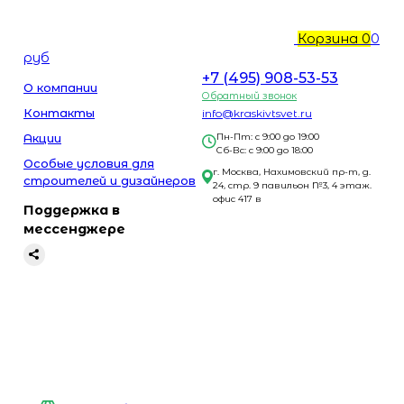
Корзина
0
0
руб
+7 (495) 908-53-53
О компании
Обратный звонок
Контакты
info@kraskivtsvet.ru
Акции
Пн-Пт: с 9:00 до 19:00
Сб-Вс: с 9:00 до 18:00
Особые условия для
г. Москва, Нахимовский пр-т, д.
строителей и дизайнеров
24, стр. 9 павильон №3, 4 этаж.
офис 417 в
Поддержка в
мессенджере