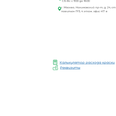
Сб-Вс: с 9:00 до 18:00
г. Москва, Нахимовский пр-т, д. 24, ст
павильон №3, 4 этаж. офис 417 в
Калькулятор расхода краски
Реквизиты