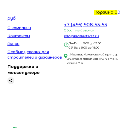
Корзина
0
0
руб
+7 (495) 908-53-53
О компании
Обратный звонок
Контакты
info@kraskivtsvet.ru
Акции
Пн-Пт: с 9:00 до 19:00
Сб-Вс: с 9:00 до 18:00
Особые условия для
г. Москва, Нахимовский пр-т, д.
строителей и дизайнеров
24, стр. 9 павильон №3, 4 этаж.
офис 417 в
Поддержка в
мессенджере