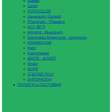
Adesiv
Certa
FINNCOLOR
Церезит (Ceresit)
Marshall - Maestro
VGT (ВГТ)
Vincent - Винсент
Danogips Sheetrock - Шитрок
KRASKOVAR
Petri
Hammerite
BRITE - БРАЙТ
Anza
ALPA
СДЕЛАЙ ПОЛ
SYMPHONY
ОПЛАТА И ДОСТАВКА