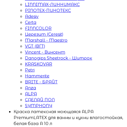
LINNIMAX-ЛИННИМАКС
PINOTEX-ПИНОТЕКС
Adesiv
Certa
FINNCOLOR
Церезит (Ceresit)
Marshall - Maestro
VGT (ВГТ)
Vincent - Винсент
Danogips Sheetrock - Шитрок
KRASKOVAR
Petri
Hammerite
BRITE - БРАЙТ
Anza
ALPA
СДЕЛАЙ ПОЛ
SYMPHONY
Краска латексная моющаяся ALPA
PremiumLATEX для ванны и кухни влагостойкая,
белая база А 10 л