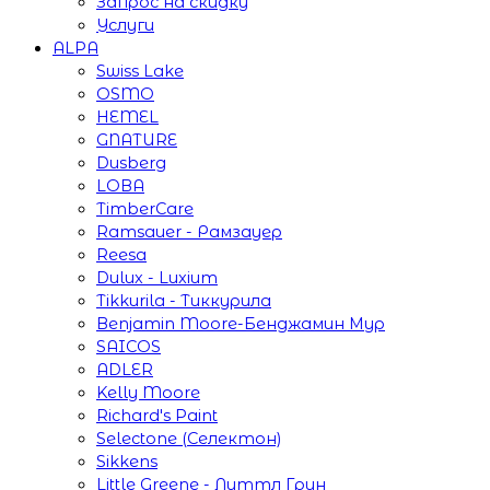
Запрос на скидку
Услуги
ALPA
Swiss Lake
OSMO
HEMEL
GNATURE
Dusberg
LOBA
TimberCare
Ramsauer - Рамзауер
Reesa
Dulux - Luxium
Tikkurila - Тиккурила
Benjamin Moore-Бенджамин Мур
SAICOS
ADLER
Kelly Moore
Richard's Paint
Selectone (Селектон)
Sikkens
Little Greene - Литтл Грин