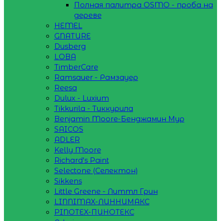
Полная палитра OSMO - проба на
дереве
HEMEL
GNATURE
Dusberg
LOBA
TimberCare
Ramsauer - Рамзауер
Reesa
Dulux - Luxium
Tikkurila - Тиккурила
Benjamin Moore-Бенджамин Мур
SAICOS
ADLER
Kelly Moore
Richard's Paint
Selectone (Селектон)
Sikkens
Little Greene - Литтл Грин
LINNIMAX-ЛИННИМАКС
PINOTEX-ПИНОТЕКС