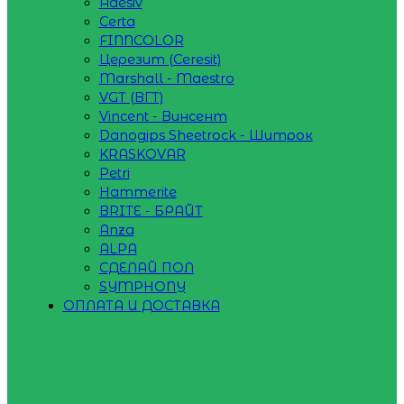
Adesiv
Certa
FINNCOLOR
Церезит (Ceresit)
Marshall - Maestro
VGT (ВГТ)
Vincent - Винсент
Danogips Sheetrock - Шитрок
KRASKOVAR
Petri
Hammerite
BRITE - БРАЙТ
Anza
ALPA
СДЕЛАЙ ПОЛ
SYMPHONY
ОПЛАТА И ДОСТАВКА