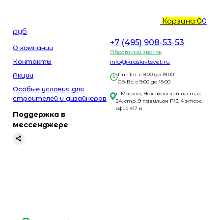
Корзина
0
0
руб
+7 (495) 908-53-53
О компании
Обратный звонок
Контакты
info@kraskivtsvet.ru
Акции
Пн-Пт: с 9:00 до 19:00
Сб-Вс: с 9:00 до 18:00
Особые условия для
г. Москва, Нахимовский пр-т, д.
строителей и дизайнеров
24, стр. 9 павильон №3, 4 этаж.
офис 417 в
Поддержка в
мессенджере