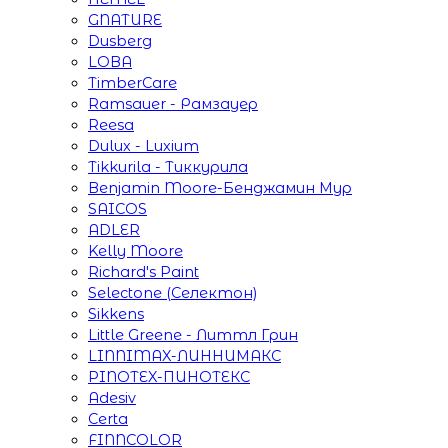
GNATURE
Dusberg
LOBA
TimberCare
Ramsauer - Рамзауер
Reesa
Dulux - Luxium
Tikkurila - Тиккурила
Benjamin Moore-Бенджамин Мур
SAICOS
ADLER
Kelly Moore
Richard's Paint
Selectone (Селектон)
Sikkens
Little Greene - Литтл Грин
LINNIMAX-ЛИННИМАКС
PINOTEX-ПИНОТЕКС
Adesiv
Certa
FINNCOLOR