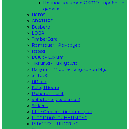
Полная палитра OSMO - проба на
дереве
HEMEL
GNATURE
Dusberg
LOBA
TimberCare
Ramsauer - Рамзауер
Reesa
Dulux - Luxium
Tikkurila - Тиккурила
Benjamin Moore-Бенджамин Мур
SAICOS
ADLER
Kelly Moore
Richard's Paint
Selectone (Селектон)
Sikkens
Little Greene - Литтл Грин
LINNIMAX-ЛИННИМАКС
PINOTEX-ПИНОТЕКС