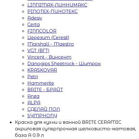
LINNIMAX-ЛИННИМАКС
PINOTEX-ПИНОТЕКС
Adesiv
Certa
FINNCOLOR
Церезит (Ceresit)
Marshall - Maestro
VGT (ВГТ)
Vincent - Винсент
Danogips Sheetrock - Шитрок
KRASKOVAR
Petri
Hammerite
BRITE - БРАЙТ
Anza
ALPA
СДЕЛАЙ ПОЛ
SYMPHONY
Краска для кухни и ванной BRITE CERAMIC
акриловая суперпрочная шелковисто-матовая,
база А 0.9 л