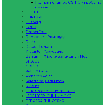
Полная палитра OSMO - проба на
дереве
HEMEL
GNATURE
Dusberg
LOBA
TimberCare
Ramsauer - Рамзауер
Reesa
Dulux - Luxium
Tikkurila - Тиккурила
Benjamin Moore-Бенджамин Мур
SAICOS
ADLER
Kelly Moore
Richard's Paint
Selectone (Селектон)
Sikkens
Little Greene - Литтл Грин
LINNIMAX-ЛИННИМАКС
PINOTEX-ПИНОТЕКС