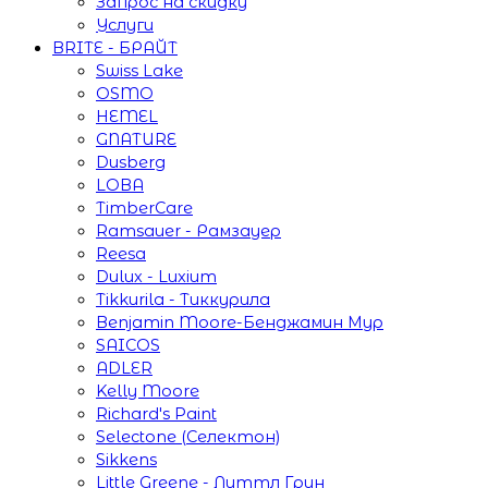
Запрос на скидку
Услуги
BRITE - БРАЙТ
Swiss Lake
OSMO
HEMEL
GNATURE
Dusberg
LOBA
TimberCare
Ramsauer - Рамзауер
Reesa
Dulux - Luxium
Tikkurila - Тиккурила
Benjamin Moore-Бенджамин Мур
SAICOS
ADLER
Kelly Moore
Richard's Paint
Selectone (Селектон)
Sikkens
Little Greene - Литтл Грин