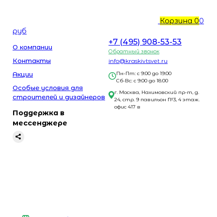
Корзина
0
0
руб
+7 (495) 908-53-53
О компании
Обратный звонок
Контакты
info@kraskivtsvet.ru
Акции
Пн-Пт: с 9:00 до 19:00
Сб-Вс: с 9:00 до 18:00
Особые условия для
г. Москва, Нахимовский пр-т, д.
строителей и дизайнеров
24, стр. 9 павильон №3, 4 этаж.
офис 417 в
Поддержка в
мессенджере