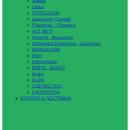
Adesiv
Certa
FINNCOLOR
Церезит (Ceresit)
Marshall - Maestro
VGT (ВГТ)
Vincent - Винсент
Danogips Sheetrock - Шитрок
KRASKOVAR
Petri
Hammerite
BRITE - БРАЙТ
Anza
ALPA
СДЕЛАЙ ПОЛ
SYMPHONY
ОПЛАТА И ДОСТАВКА