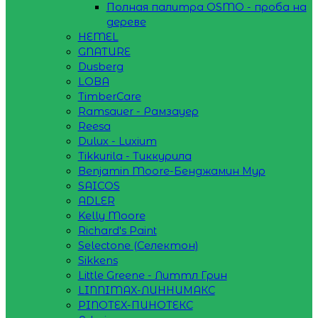
Полная палитра OSMO - проба на
дереве
HEMEL
GNATURE
Dusberg
LOBA
TimberCare
Ramsauer - Рамзауер
Reesa
Dulux - Luxium
Tikkurila - Тиккурила
Benjamin Moore-Бенджамин Мур
SAICOS
ADLER
Kelly Moore
Richard's Paint
Selectone (Селектон)
Sikkens
Little Greene - Литтл Грин
LINNIMAX-ЛИННИМАКС
PINOTEX-ПИНОТЕКС