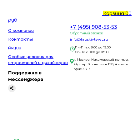
Корзина
0
0
руб
+7 (495) 908-53-53
О компании
Обратный звонок
Контакты
info@kraskivtsvet.ru
Акции
Пн-Пт: с 9:00 до 19:00
Сб-Вс: с 9:00 до 18:00
Особые условия для
г. Москва, Нахимовский пр-т, д.
строителей и дизайнеров
24, стр. 9 павильон №3, 4 этаж.
офис 417 в
Поддержка в
мессенджере