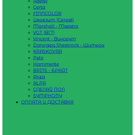
Adesiv
Certa
FINNCOLOR
Церезит (Ceresit)
Marshall - Maestro
VGT (ВГТ)
Vincent - Винсент
Danogips Sheetrock - Шитрок
KRASKOVAR
Petri
Hammerite
BRITE - БРАЙТ
Anza
ALPA
СДЕЛАЙ ПОЛ
SYMPHONY
ОПЛАТА И ДОСТАВКА