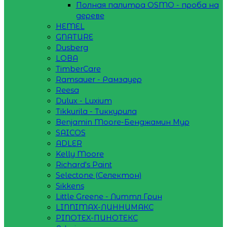
Полная палитра OSMO - проба на
дереве
HEMEL
GNATURE
Dusberg
LOBA
TimberCare
Ramsauer - Рамзауер
Reesa
Dulux - Luxium
Tikkurila - Тиккурила
Benjamin Moore-Бенджамин Мур
SAICOS
ADLER
Kelly Moore
Richard's Paint
Selectone (Селектон)
Sikkens
Little Greene - Литтл Грин
LINNIMAX-ЛИННИМАКС
PINOTEX-ПИНОТЕКС