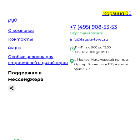
Корзина
0
0
руб
+7 (495) 908-53-53
О компании
Обратный звонок
Контакты
info@kraskivtsvet.ru
Акции
Пн-Пт: с 9:00 до 19:00
Сб-Вс: с 9:00 до 18:00
Особые условия для
г. Москва, Нахимовский пр-т, д.
строителей и дизайнеров
24, стр. 9 павильон №3, 4 этаж.
офис 417 в
Поддержка в
мессенджере