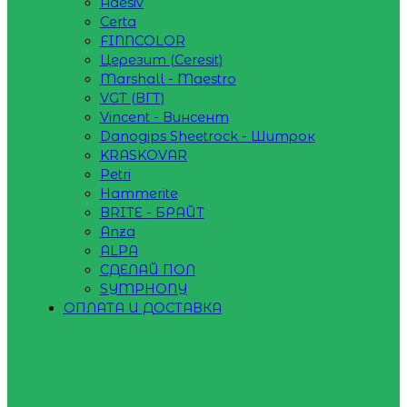
Adesiv
Certa
FINNCOLOR
Церезит (Ceresit)
Marshall - Maestro
VGT (ВГТ)
Vincent - Винсент
Danogips Sheetrock - Шитрок
KRASKOVAR
Petri
Hammerite
BRITE - БРАЙТ
Anza
ALPA
СДЕЛАЙ ПОЛ
SYMPHONY
ОПЛАТА И ДОСТАВКА