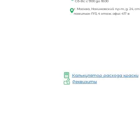
Сб-Вс: с 9:00 до 18:00
г. Москва, Нахимовский пр-т, д. 24, ст
павильон №3, 4 этаж. офис 417 в
Калькулятор расхода краски
Реквизиты