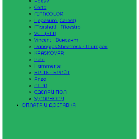
Adesiv
Certa
FINNCOLOR
Церезит (Ceresit)
Marshall - Maestro
VGT (ВГТ)
Vincent - Винсент
Danogips Sheetrock - Шитрок
KRASKOVAR
Petri
Hammerite
BRITE - БРАЙТ
Anza
ALPA
СДЕЛАЙ ПОЛ
SYMPHONY
ОПЛАТА И ДОСТАВКА