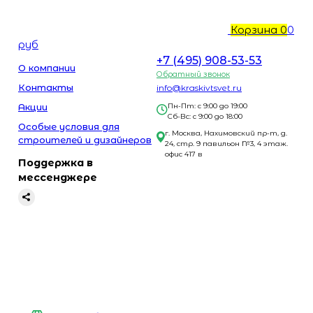
Корзина
0
0
руб
+7 (495) 908-53-53
О компании
Обратный звонок
Контакты
info@kraskivtsvet.ru
Акции
Пн-Пт: с 9:00 до 19:00
Сб-Вс: с 9:00 до 18:00
Особые условия для
г. Москва, Нахимовский пр-т, д.
строителей и дизайнеров
24, стр. 9 павильон №3, 4 этаж.
офис 417 в
Поддержка в
мессенджере