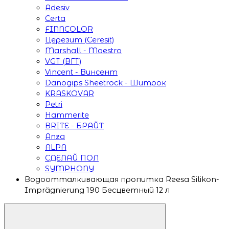
Adesiv
Certa
FINNCOLOR
Церезит (Ceresit)
Marshall - Maestro
VGT (ВГТ)
Vincent - Винсент
Danogips Sheetrock - Шитрок
KRASKOVAR
Petri
Hammerite
BRITE - БРАЙТ
Anza
ALPA
СДЕЛАЙ ПОЛ
SYMPHONY
Водоотталкивающая пропитка Reesa Silikon-
Imprägnierung 190 Бесцветный 12 л