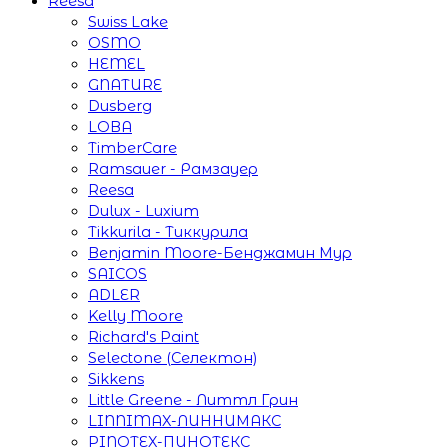
Reesa
Swiss Lake
OSMO
HEMEL
GNATURE
Dusberg
LOBA
TimberCare
Ramsauer - Рамзауер
Reesa
Dulux - Luxium
Tikkurila - Тиккурила
Benjamin Moore-Бенджамин Мур
SAICOS
ADLER
Kelly Moore
Richard's Paint
Selectone (Селектон)
Sikkens
Little Greene - Литтл Грин
LINNIMAX-ЛИННИМАКС
PINOTEX-ПИНОТЕКС