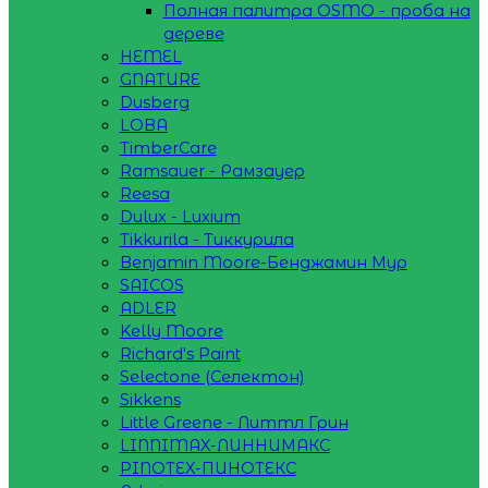
Полная палитра OSMO - проба на
дереве
HEMEL
GNATURE
Dusberg
LOBA
TimberCare
Ramsauer - Рамзауер
Reesa
Dulux - Luxium
Tikkurila - Тиккурила
Benjamin Moore-Бенджамин Мур
SAICOS
ADLER
Kelly Moore
Richard's Paint
Selectone (Селектон)
Sikkens
Little Greene - Литтл Грин
LINNIMAX-ЛИННИМАКС
PINOTEX-ПИНОТЕКС