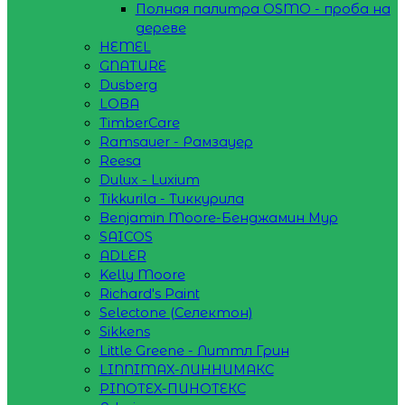
Полная палитра OSMO - проба на
дереве
HEMEL
GNATURE
Dusberg
LOBA
TimberCare
Ramsauer - Рамзауер
Reesa
Dulux - Luxium
Tikkurila - Тиккурила
Benjamin Moore-Бенджамин Мур
SAICOS
ADLER
Kelly Moore
Richard's Paint
Selectone (Селектон)
Sikkens
Little Greene - Литтл Грин
LINNIMAX-ЛИННИМАКС
PINOTEX-ПИНОТЕКС