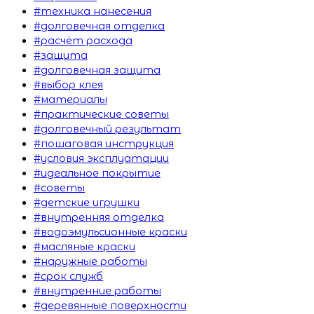
#техника нанесения
#долговечная отделка
#расчёт расхода
#защита
#долговечная защита
#выбор клея
#материалы
#практические советы
#долговечный результат
#пошаговая инструкция
#условия эксплуатации
#идеальное покрытие
#советы
#детские игрушки
#внутренняя отделка
#водоэмульсионные краски
#масляные краски
#наружные работы
#срок служб
#внутренние работы
#деревянные поверхности