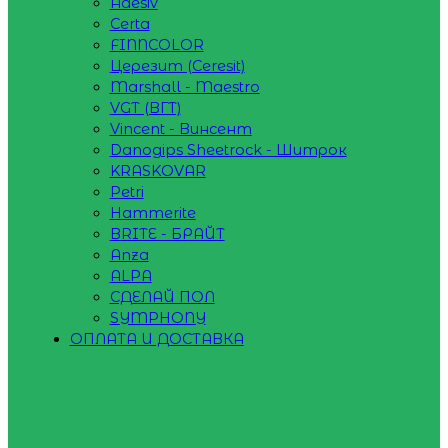
Adesiv
Certa
FINNCOLOR
Церезит (Ceresit)
Marshall - Maestro
VGT (ВГТ)
Vincent - Винсент
Danogips Sheetrock - Шитрок
KRASKOVAR
Petri
Hammerite
BRITE - БРАЙТ
Anza
ALPA
СДЕЛАЙ ПОЛ
SYMPHONY
ОПЛАТА И ДОСТАВКА