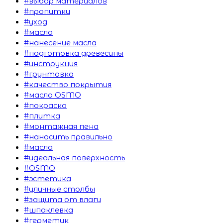
#выбор материалов
#пропитки
#уход
#масло
#нанесение масла
#подготовка древесины
#инструкция
#грунтовка
#качество покрытия
#масло OSMO
#покраска
#плитка
#монтажная пена
#наносить правильно
#масла
#идеальная поверхность
#OSMO
#эстетика
#уличные столбы
#защита от влаги
#шпаклевка
#герметик