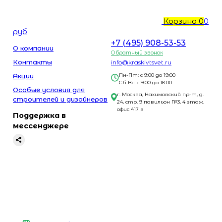
Корзина
0
0
руб
+7 (495) 908-53-53
О компании
Обратный звонок
Контакты
info@kraskivtsvet.ru
Акции
Пн-Пт: с 9:00 до 19:00
Сб-Вс: с 9:00 до 18:00
Особые условия для
г. Москва, Нахимовский пр-т, д.
строителей и дизайнеров
24, стр. 9 павильон №3, 4 этаж.
офис 417 в
Поддержка в
мессенджере