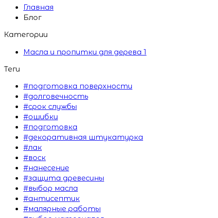
Главная
Блог
Категории
Масла и пропитки для дерева
1
Теги
#подготовка поверхности
#долговечность
#срок службы
#ошибки
#подготовка
#декоративная штукатурка
#лак
#воск
#нанесение
#защита древесины
#выбор масла
#антисептик
#малярные работы