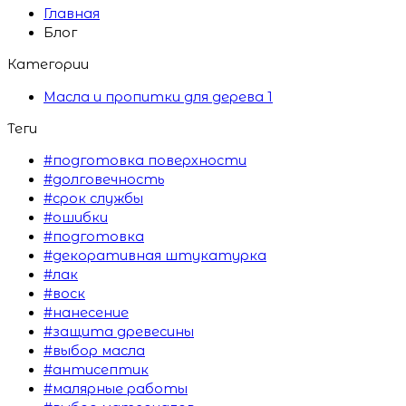
Главная
Блог
Категории
Масла и пропитки для дерева
1
Теги
#подготовка поверхности
#долговечность
#срок службы
#ошибки
#подготовка
#декоративная штукатурка
#лак
#воск
#нанесение
#защита древесины
#выбор масла
#антисептик
#малярные работы