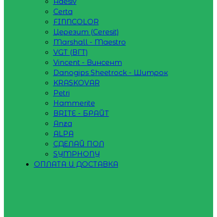
Adesiv
Certa
FINNCOLOR
Церезит (Ceresit)
Marshall - Maestro
VGT (ВГТ)
Vincent - Винсент
Danogips Sheetrock - Шитрок
KRASKOVAR
Petri
Hammerite
BRITE - БРАЙТ
Anza
ALPA
СДЕЛАЙ ПОЛ
SYMPHONY
ОПЛАТА И ДОСТАВКА