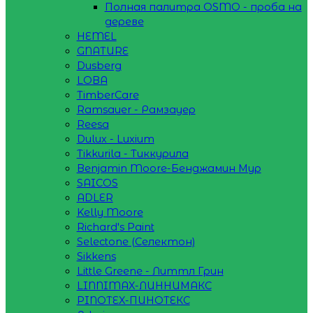
Полная палитра OSMO - проба на
дереве
HEMEL
GNATURE
Dusberg
LOBA
TimberCare
Ramsauer - Рамзауер
Reesa
Dulux - Luxium
Tikkurila - Тиккурила
Benjamin Moore-Бенджамин Мур
SAICOS
ADLER
Kelly Moore
Richard's Paint
Selectone (Селектон)
Sikkens
Little Greene - Литтл Грин
LINNIMAX-ЛИННИМАКС
PINOTEX-ПИНОТЕКС