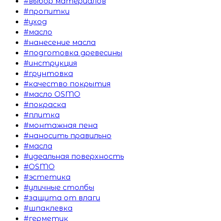
#выбор материалов
#пропитки
#уход
#масло
#нанесение масла
#подготовка древесины
#инструкция
#грунтовка
#качество покрытия
#масло OSMO
#покраска
#плитка
#монтажная пена
#наносить правильно
#масла
#идеальная поверхность
#OSMO
#эстетика
#уличные столбы
#защита от влаги
#шпаклевка
#герметик