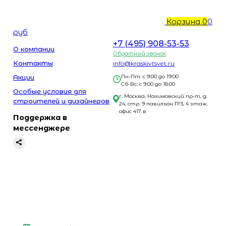
Корзина
0
0
руб
+7 (495) 908-53-53
О компании
Обратный звонок
Контакты
info@kraskivtsvet.ru
Акции
Пн-Пт: с 9:00 до 19:00
Сб-Вс: с 9:00 до 18:00
Особые условия для
г. Москва, Нахимовский пр-т, д.
строителей и дизайнеров
24, стр. 9 павильон №3, 4 этаж.
офис 417 в
Поддержка в
мессенджере