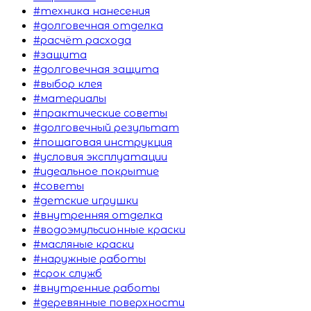
#техника нанесения
#долговечная отделка
#расчёт расхода
#защита
#долговечная защита
#выбор клея
#материалы
#практические советы
#долговечный результат
#пошаговая инструкция
#условия эксплуатации
#идеальное покрытие
#советы
#детские игрушки
#внутренняя отделка
#водоэмульсионные краски
#масляные краски
#наружные работы
#срок служб
#внутренние работы
#деревянные поверхности