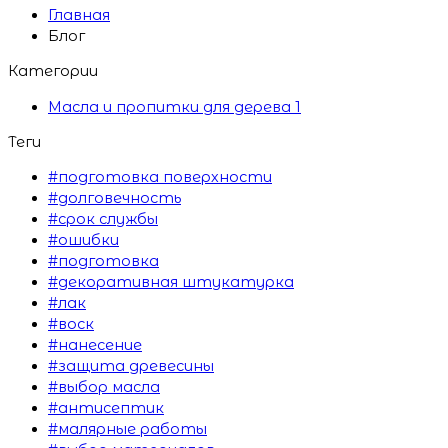
Главная
Блог
Категории
Масла и пропитки для дерева
1
Теги
#подготовка поверхности
#долговечность
#срок службы
#ошибки
#подготовка
#декоративная штукатурка
#лак
#воск
#нанесение
#защита древесины
#выбор масла
#антисептик
#малярные работы