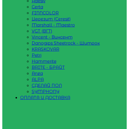
Adesiv
Certa
FINNCOLOR
Церезит (Ceresit)
Marshall - Maestro
VGT (ВГТ)
Vincent - Винсент
Danogips Sheetrock - Шитрок
KRASKOVAR
Petri
Hammerite
BRITE - БРАЙТ
Anza
ALPA
СДЕЛАЙ ПОЛ
SYMPHONY
ОПЛАТА И ДОСТАВКА