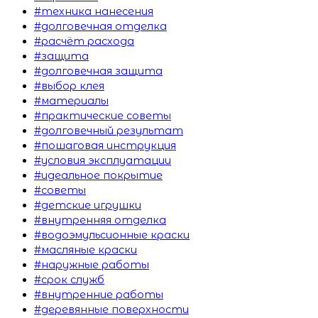
#техника нанесения
#долговечная отделка
#расчёт расхода
#защита
#долговечная защита
#выбор клея
#материалы
#практические советы
#долговечный результат
#пошаговая инструкция
#условия эксплуатации
#идеальное покрытие
#советы
#детские игрушки
#внутренняя отделка
#водоэмульсионные краски
#масляные краски
#наружные работы
#срок служб
#внутренние работы
#деревянные поверхности