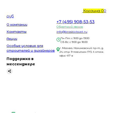
Корзина
0
0
руб
+7 (495) 908-53-53
О компании
Обратный звонок
Контакты
info@kraskivtsvet.ru
Акции
Пн-Пт: с 9:00 до 19:00
Сб-Вс: с 9:00 до 18:00
Особые условия для
г. Москва, Нахимовский пр-т, д.
строителей и дизайнеров
24, стр. 9 павильон №3, 4 этаж.
офис 417 в
Поддержка в
мессенджере