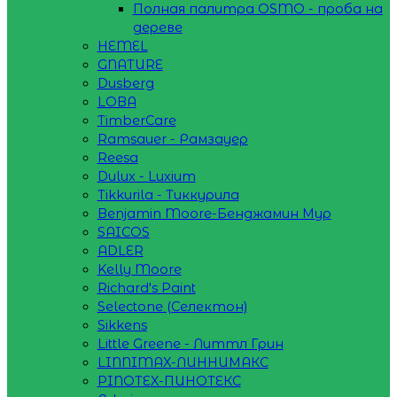
Полная палитра OSMO - проба на
дереве
HEMEL
GNATURE
Dusberg
LOBA
TimberCare
Ramsauer - Рамзауер
Reesa
Dulux - Luxium
Tikkurila - Тиккурила
Benjamin Moore-Бенджамин Мур
SAICOS
ADLER
Kelly Moore
Richard's Paint
Selectone (Селектон)
Sikkens
Little Greene - Литтл Грин
LINNIMAX-ЛИННИМАКС
PINOTEX-ПИНОТЕКС