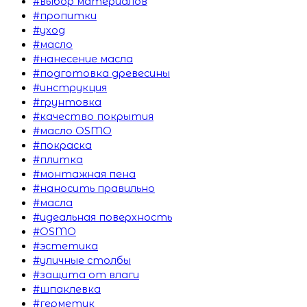
#выбор материалов
#пропитки
#уход
#масло
#нанесение масла
#подготовка древесины
#инструкция
#грунтовка
#качество покрытия
#масло OSMO
#покраска
#плитка
#монтажная пена
#наносить правильно
#масла
#идеальная поверхность
#OSMO
#эстетика
#уличные столбы
#защита от влаги
#шпаклевка
#герметик