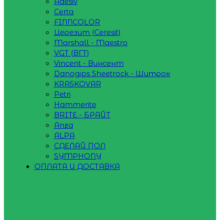
Adesiv
Certa
FINNCOLOR
Церезит (Ceresit)
Marshall - Maestro
VGT (ВГТ)
Vincent - Винсент
Danogips Sheetrock - Шитрок
KRASKOVAR
Petri
Hammerite
BRITE - БРАЙТ
Anza
ALPA
СДЕЛАЙ ПОЛ
SYMPHONY
ОПЛАТА И ДОСТАВКА