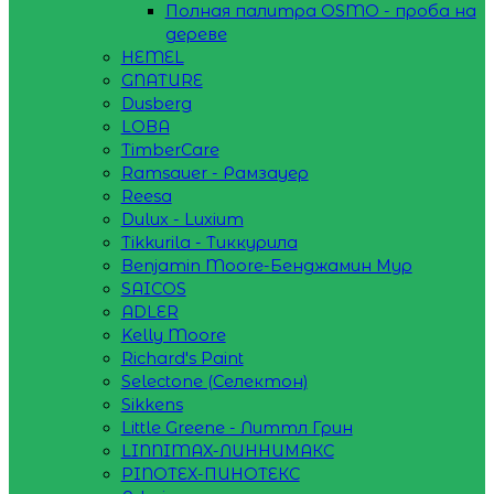
Полная палитра OSMO - проба на
дереве
HEMEL
GNATURE
Dusberg
LOBA
TimberCare
Ramsauer - Рамзауер
Reesa
Dulux - Luxium
Tikkurila - Тиккурила
Benjamin Moore-Бенджамин Мур
SAICOS
ADLER
Kelly Moore
Richard's Paint
Selectone (Селектон)
Sikkens
Little Greene - Литтл Грин
LINNIMAX-ЛИННИМАКС
PINOTEX-ПИНОТЕКС