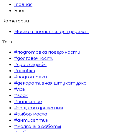
Главная
Блог
Категории
Масла и пропитки для дерева
1
Теги
#подготовка поверхности
#долговечность
#срок службы
#ошибки
#подготовка
#декоративная штукатурка
#лак
#воск
#нанесение
#защита древесины
#выбор масла
#антисептик
#малярные работы