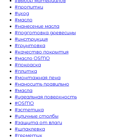
#выбор материалов
#пропитки
#уход
#масло
#нанесение масла
#подготовка древесины
#инструкция
#грунтовка
#качество покрытия
#масло OSMO
#покраска
#плитка
#монтажная пена
#наносить правильно
#масла
#идеальная поверхность
#OSMO
#эстетика
#уличные столбы
#защита от влаги
#шпаклевка
#герметик