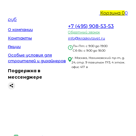
Корзина
0
0
руб
+7 (495) 908-53-53
О компании
Обратный звонок
Контакты
info@kraskivtsvet.ru
Акции
Пн-Пт: с 9:00 до 19:00
Сб-Вс: с 9:00 до 18:00
Особые условия для
г. Москва, Нахимовский пр-т, д.
строителей и дизайнеров
24, стр. 9 павильон №3, 4 этаж.
офис 417 в
Поддержка в
мессенджере