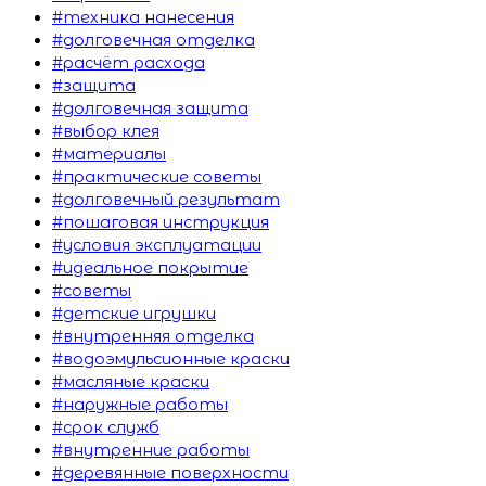
#техника нанесения
#долговечная отделка
#расчёт расхода
#защита
#долговечная защита
#выбор клея
#материалы
#практические советы
#долговечный результат
#пошаговая инструкция
#условия эксплуатации
#идеальное покрытие
#советы
#детские игрушки
#внутренняя отделка
#водоэмульсионные краски
#масляные краски
#наружные работы
#срок служб
#внутренние работы
#деревянные поверхности