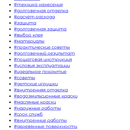
#техника нанесения
#долговечная отделка
#расчёт расхода
#защита
#долговечная защита
#выбор клея
#материалы
#практические советы
#долговечный результат
#пошаговая инструкция
#условия эксплуатации
#идеальное покрытие
#советы
#детские игрушки
#внутренняя отделка
#водоэмульсионные краски
#масляные краски
#наружные работы
#срок служб
#внутренние работы
#деревянные поверхности