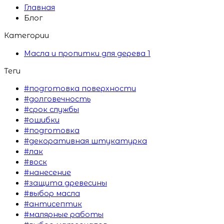
Главная
Блог
Категории
Масла и пропитки для дерева
1
Теги
#подготовка поверхности
#долговечность
#срок службы
#ошибки
#подготовка
#декоративная штукатурка
#лак
#воск
#нанесение
#защита древесины
#выбор масла
#антисептик
#малярные работы