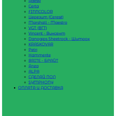
Adesiv
Certa
FINNCOLOR
Церезит (Ceresit)
Marshall - Maestro
VGT (ВГТ)
Vincent - Винсент
Danogips Sheetrock - Шитрок
KRASKOVAR
Petri
Hammerite
BRITE - БРАЙТ
Anza
ALPA
СДЕЛАЙ ПОЛ
SYMPHONY
ОПЛАТА И ДОСТАВКА