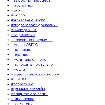
#выбор материалов
#пропитки
#уход
#масло
#нанесение масла
#подготовка древесины
#инструкция
#грунтовка
#качество покрытия
#масло OSMO
#покраска
#плитка
#монтажная пена
#наносить правильно
#масла
#идеальная поверхность
#OSMO
#эстетика
#уличные столбы
#защита от влаги
#шпаклевка
#герметик