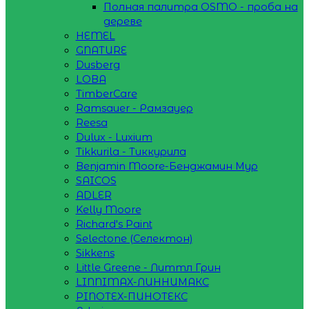
Полная палитра OSMO - проба на
дереве
HEMEL
GNATURE
Dusberg
LOBA
TimberCare
Ramsauer - Рамзауер
Reesa
Dulux - Luxium
Tikkurila - Тиккурила
Benjamin Moore-Бенджамин Мур
SAICOS
ADLER
Kelly Moore
Richard's Paint
Selectone (Селектон)
Sikkens
Little Greene - Литтл Грин
LINNIMAX-ЛИННИМАКС
PINOTEX-ПИНОТЕКС