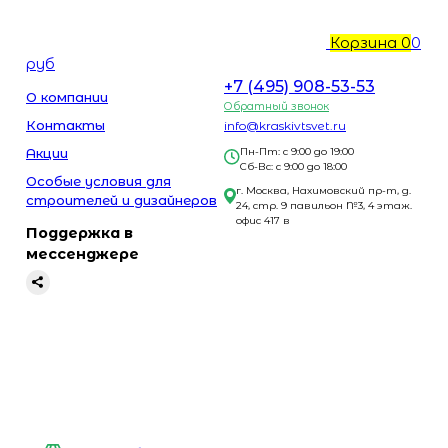
Корзина
0
0
руб
+7 (495) 908-53-53
О компании
Обратный звонок
Контакты
info@kraskivtsvet.ru
Акции
Пн-Пт: с 9:00 до 19:00
Сб-Вс: с 9:00 до 18:00
Особые условия для
г. Москва, Нахимовский пр-т, д.
строителей и дизайнеров
24, стр. 9 павильон №3, 4 этаж.
офис 417 в
Поддержка в
мессенджере