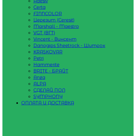
Adesiv
Certa
FINNCOLOR
Церезит (Ceresit)
Marshall - Maestro
VGT (ВГТ)
Vincent - Винсент
Danogips Sheetrock - Шитрок
KRASKOVAR
Petri
Hammerite
BRITE - БРАЙТ
Anza
ALPA
СДЕЛАЙ ПОЛ
SYMPHONY
ОПЛАТА И ДОСТАВКА