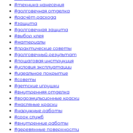
#техника нанесения
#долговечная отделка
#расчёт расхода
#защита
#долговечная защита
#выбор клея
#материалы
#практические советы
#долговечный результат
#пошаговая инструкция
#условия эксплуатации
#идеальное покрытие
#советы
#детские игрушки
#внутренняя отделка
#водоэмульсионные краски
#масляные краски
#наружные работы
#срок служб
#внутренние работы
#деревянные поверхности