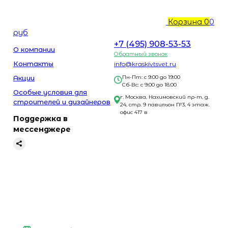
Корзина
0
0
руб
+7 (495) 908-53-53
О компании
Обратный звонок
Контакты
info@kraskivtsvet.ru
Акции
Пн-Пт: с 9:00 до 19:00
Сб-Вс: с 9:00 до 18:00
Особые условия для
г. Москва, Нахимовский пр-т, д.
строителей и дизайнеров
24, стр. 9 павильон №3, 4 этаж.
офис 417 в
Поддержка в
мессенджере