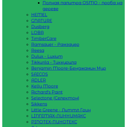
Полная палитра OSMO - проба на
дереве
HEMEL
GNATURE
Dusberg
LOBA
TimberCare
Ramsauer - Рамзауер
Reesa
Dulux - Luxium
Tikkurila - Тиккурила
Benjamin Moore-Бенджамин Мур
SAICOS
ADLER
Kelly Moore
Richard's Paint
Selectone (Селектон)
Sikkens
Little Greene - Литтл Грин
LINNIMAX-ЛИННИМАКС
PINOTEX-ПИНОТЕКС