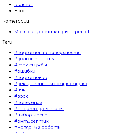
Главная
Блог
Категории
Масла и пропитки для дерева
1
Теги
#подготовка поверхности
#долговечность
#срок службы
#ошибки
#подготовка
#декоративная штукатурка
#лак
#воск
#нанесение
#защита древесины
#выбор масла
#антисептик
#малярные работы