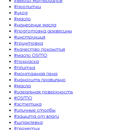
#выбор материалов
#пропитки
#уход
#масло
#нанесение масла
#подготовка древесины
#инструкция
#грунтовка
#качество покрытия
#масло OSMO
#покраска
#плитка
#монтажная пена
#наносить правильно
#масла
#идеальная поверхность
#OSMO
#эстетика
#уличные столбы
#защита от влаги
#шпаклевка
#герметик