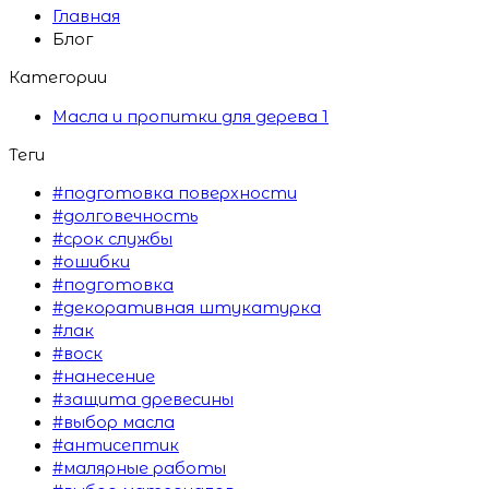
Главная
Блог
Категории
Масла и пропитки для дерева
1
Теги
#подготовка поверхности
#долговечность
#срок службы
#ошибки
#подготовка
#декоративная штукатурка
#лак
#воск
#нанесение
#защита древесины
#выбор масла
#антисептик
#малярные работы