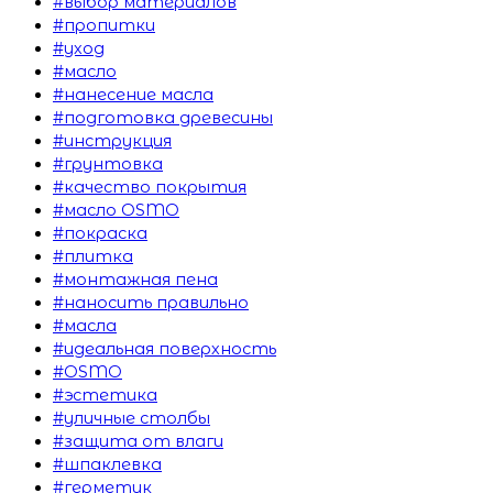
#выбор материалов
#пропитки
#уход
#масло
#нанесение масла
#подготовка древесины
#инструкция
#грунтовка
#качество покрытия
#масло OSMO
#покраска
#плитка
#монтажная пена
#наносить правильно
#масла
#идеальная поверхность
#OSMO
#эстетика
#уличные столбы
#защита от влаги
#шпаклевка
#герметик