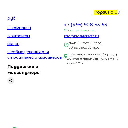
Корзина
0
0
руб
+7 (495) 908-53-53
О компании
Обратный звонок
Контакты
info@kraskivtsvet.ru
Акции
Пн-Пт: с 9:00 до 19:00
Сб-Вс: с 9:00 до 18:00
Особые условия для
г. Москва, Нахимовский пр-т, д.
строителей и дизайнеров
24, стр. 9 павильон №3, 4 этаж.
офис 417 в
Поддержка в
мессенджере