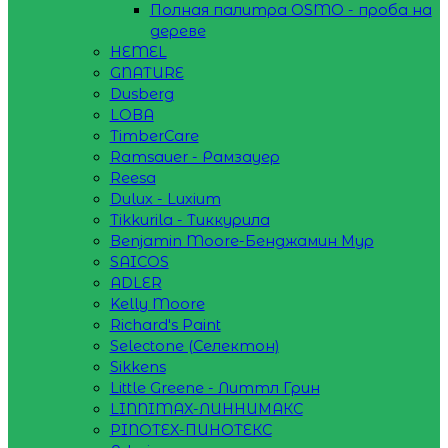
Полная палитра OSMO - проба на
дереве
HEMEL
GNATURE
Dusberg
LOBA
TimberCare
Ramsauer - Рамзауер
Reesa
Dulux - Luxium
Tikkurila - Тиккурила
Benjamin Moore-Бенджамин Мур
SAICOS
ADLER
Kelly Moore
Richard's Paint
Selectone (Селектон)
Sikkens
Little Greene - Литтл Грин
LINNIMAX-ЛИННИМАКС
PINOTEX-ПИНОТЕКС