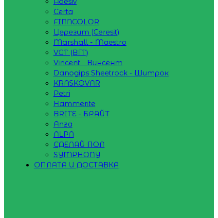
Adesiv
Certa
FINNCOLOR
Церезит (Ceresit)
Marshall - Maestro
VGT (ВГТ)
Vincent - Винсент
Danogips Sheetrock - Шитрок
KRASKOVAR
Petri
Hammerite
BRITE - БРАЙТ
Anza
ALPA
СДЕЛАЙ ПОЛ
SYMPHONY
ОПЛАТА И ДОСТАВКА