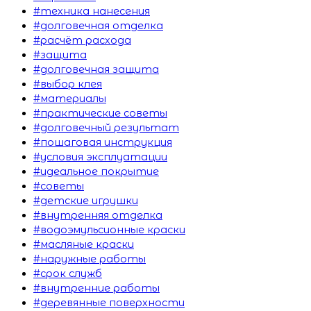
#техника нанесения
#долговечная отделка
#расчёт расхода
#защита
#долговечная защита
#выбор клея
#материалы
#практические советы
#долговечный результат
#пошаговая инструкция
#условия эксплуатации
#идеальное покрытие
#советы
#детские игрушки
#внутренняя отделка
#водоэмульсионные краски
#масляные краски
#наружные работы
#срок служб
#внутренние работы
#деревянные поверхности