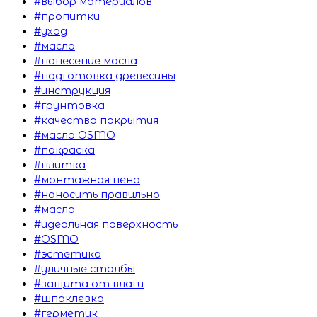
#выбор материалов
#пропитки
#уход
#масло
#нанесение масла
#подготовка древесины
#инструкция
#грунтовка
#качество покрытия
#масло OSMO
#покраска
#плитка
#монтажная пена
#наносить правильно
#масла
#идеальная поверхность
#OSMO
#эстетика
#уличные столбы
#защита от влаги
#шпаклевка
#герметик