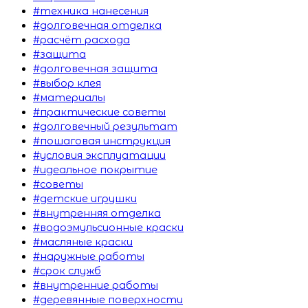
#техника нанесения
#долговечная отделка
#расчёт расхода
#защита
#долговечная защита
#выбор клея
#материалы
#практические советы
#долговечный результат
#пошаговая инструкция
#условия эксплуатации
#идеальное покрытие
#советы
#детские игрушки
#внутренняя отделка
#водоэмульсионные краски
#масляные краски
#наружные работы
#срок служб
#внутренние работы
#деревянные поверхности