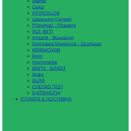
Adesiv
Certa
FINNCOLOR
Церезит (Ceresit)
Marshall - Maestro
VGT (ВГТ)
Vincent - Винсент
Danogips Sheetrock - Шитрок
KRASKOVAR
Petri
Hammerite
BRITE - БРАЙТ
Anza
ALPA
СДЕЛАЙ ПОЛ
SYMPHONY
ОПЛАТА И ДОСТАВКА