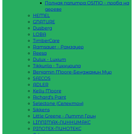
Полная палитра OSMO - проба на
дереве
HEMEL
GNATURE
Dusberg
LOBA
TimberCare
Ramsauer - Рамзауер
Reesa
Dulux - Luxium
Tikkurila - Тиккурила
Benjamin Moore-Бенджамин Мур
SAICOS
ADLER
Kelly Moore
Richard's Paint
Selectone (Селектон)
Sikkens
Little Greene - Литтл Грин
LINNIMAX-ЛИННИМАКС
PINOTEX-ПИНОТЕКС