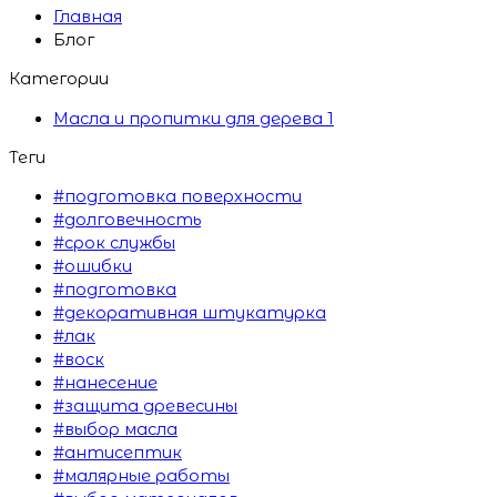
Главная
Блог
Категории
Масла и пропитки для дерева
1
Теги
#подготовка поверхности
#долговечность
#срок службы
#ошибки
#подготовка
#декоративная штукатурка
#лак
#воск
#нанесение
#защита древесины
#выбор масла
#антисептик
#малярные работы