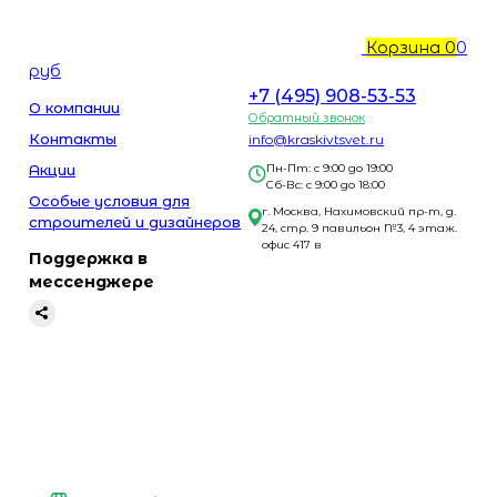
Корзина
0
0
руб
+7 (495) 908-53-53
О компании
Обратный звонок
Контакты
info@kraskivtsvet.ru
Акции
Пн-Пт: с 9:00 до 19:00
Сб-Вс: с 9:00 до 18:00
Особые условия для
г. Москва, Нахимовский пр-т, д.
строителей и дизайнеров
24, стр. 9 павильон №3, 4 этаж.
офис 417 в
Поддержка в
мессенджере