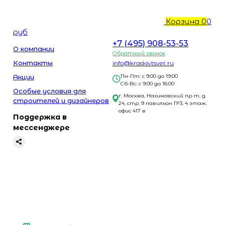
Корзина
0
0
руб
+7 (495) 908-53-53
О компании
Обратный звонок
Контакты
info@kraskivtsvet.ru
Акции
Пн-Пт: с 9:00 до 19:00
Сб-Вс: с 9:00 до 18:00
Особые условия для
г. Москва, Нахимовский пр-т, д.
строителей и дизайнеров
24, стр. 9 павильон №3, 4 этаж.
офис 417 в
Поддержка в
мессенджере