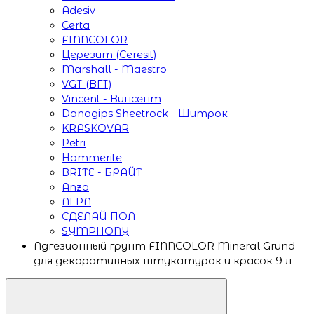
Adesiv
Certa
FINNCOLOR
Церезит (Ceresit)
Marshall - Maestro
VGT (ВГТ)
Vincent - Винсент
Danogips Sheetrock - Шитрок
KRASKOVAR
Petri
Hammerite
BRITE - БРАЙТ
Anza
ALPA
СДЕЛАЙ ПОЛ
SYMPHONY
Адгезионный грунт FINNCOLOR Mineral Grund
для декоративных штукатурок и красок 9 л