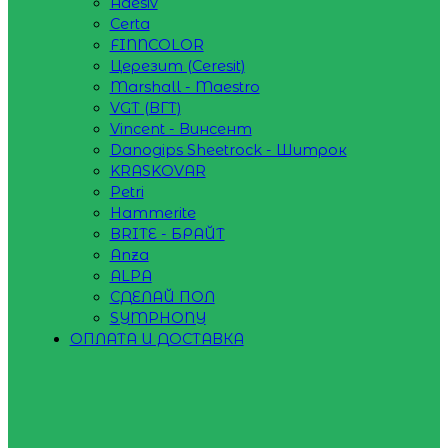
Adesiv
Certa
FINNCOLOR
Церезит (Ceresit)
Marshall - Maestro
VGT (ВГТ)
Vincent - Винсент
Danogips Sheetrock - Шитрок
KRASKOVAR
Petri
Hammerite
BRITE - БРАЙТ
Anza
ALPA
СДЕЛАЙ ПОЛ
SYMPHONY
ОПЛАТА И ДОСТАВКА