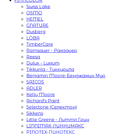
FINNCOLOR
Swiss Lake
OSMO
HEMEL
GNATURE
Dusberg
LOBA
TimberCare
Ramsauer - Рамзауер
Reesa
Dulux - Luxium
Tikkurila - Тиккурила
Benjamin Moore-Бенджамин Мур
SAICOS
ADLER
Kelly Moore
Richard's Paint
Selectone (Селектон)
Sikkens
Little Greene - Литтл Грин
LINNIMAX-ЛИННИМАКС
PINOTEX-ПИНОТЕКС