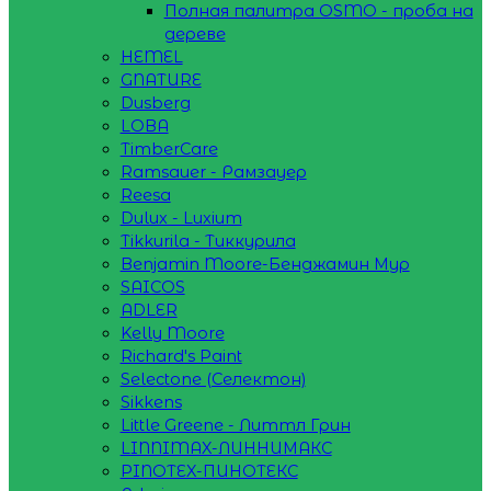
Полная палитра OSMO - проба на
дереве
HEMEL
GNATURE
Dusberg
LOBA
TimberCare
Ramsauer - Рамзауер
Reesa
Dulux - Luxium
Tikkurila - Тиккурила
Benjamin Moore-Бенджамин Мур
SAICOS
ADLER
Kelly Moore
Richard's Paint
Selectone (Селектон)
Sikkens
Little Greene - Литтл Грин
LINNIMAX-ЛИННИМАКС
PINOTEX-ПИНОТЕКС