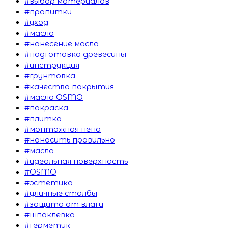
#выбор материалов
#пропитки
#уход
#масло
#нанесение масла
#подготовка древесины
#инструкция
#грунтовка
#качество покрытия
#масло OSMO
#покраска
#плитка
#монтажная пена
#наносить правильно
#масла
#идеальная поверхность
#OSMO
#эстетика
#уличные столбы
#защита от влаги
#шпаклевка
#герметик