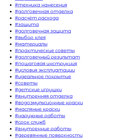
#техника нанесения
#долговечная отделка
#расчёт расхода
#защита
#долговечная защита
#выбор клея
#материалы
#практические советы
#долговечный результат
#пошаговая инструкция
#условия эксплуатации
#идеальное покрытие
#советы
#детские игрушки
#внутренняя отделка
#водоэмульсионные краски
#масляные краски
#наружные работы
#срок служб
#внутренние работы
#деревянные поверхности