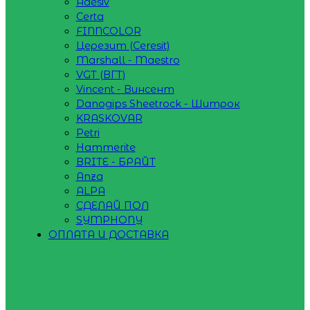
Adesiv
Certa
FINNCOLOR
Церезит (Ceresit)
Marshall - Maestro
VGT (ВГТ)
Vincent - Винсент
Danogips Sheetrock - Шитрок
KRASKOVAR
Petri
Hammerite
BRITE - БРАЙТ
Anza
ALPA
СДЕЛАЙ ПОЛ
SYMPHONY
ОПЛАТА И ДОСТАВКА