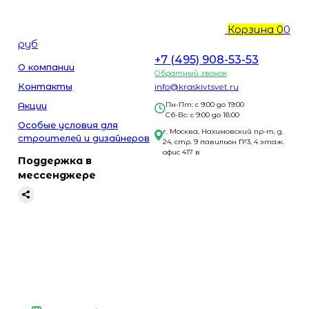
Корзина
0
0
руб
+7 (495) 908-53-53
О компании
Обратный звонок
Контакты
info@kraskivtsvet.ru
Акции
Пн-Пт: с 9:00 до 19:00
Сб-Вс: с 9:00 до 18:00
Особые условия для
г. Москва, Нахимовский пр-т, д.
строителей и дизайнеров
24, стр. 9 павильон №3, 4 этаж.
офис 417 в
Поддержка в
мессенджере