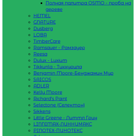
Полная палитра OSMO - проба на
дереве
HEMEL
GNATURE
Dusberg
LOBA
TimberCare
Ramsauer - Рамзауер
Reesa
Dulux - Luxium
Tikkurila - Тиккурила
Benjamin Moore-Бенджамин Мур
SAICOS
ADLER
Kelly Moore
Richard's Paint
Selectone (Селектон)
Sikkens
Little Greene - Литтл Грин
LINNIMAX-ЛИННИМАКС
PINOTEX-ПИНОТЕКС