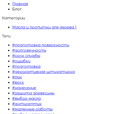
Главная
Блог
Категории
Масла и пропитки для дерева
1
Теги
#подготовка поверхности
#долговечность
#срок службы
#ошибки
#подготовка
#декоративная штукатурка
#лак
#воск
#нанесение
#защита древесины
#выбор масла
#антисептик
#малярные работы