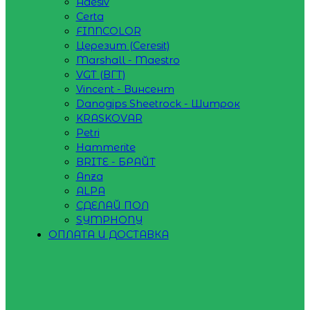
Adesiv
Certa
FINNCOLOR
Церезит (Ceresit)
Marshall - Maestro
VGT (ВГТ)
Vincent - Винсент
Danogips Sheetrock - Шитрок
KRASKOVAR
Petri
Hammerite
BRITE - БРАЙТ
Anza
ALPA
СДЕЛАЙ ПОЛ
SYMPHONY
ОПЛАТА И ДОСТАВКА