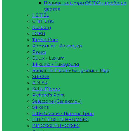
Полная палитра OSMO - проба на
дереве
HEMEL
GNATURE
Dusberg
LOBA
TimberCare
Ramsauer - Рамзауер
Reesa
Dulux - Luxium
Tikkurila - Тиккурила
Benjamin Moore-Бенджамин Мур
SAICOS
ADLER
Kelly Moore
Richard's Paint
Selectone (Селектон)
Sikkens
Little Greene - Литтл Грин
LINNIMAX-ЛИННИМАКС
PINOTEX-ПИНОТЕКС