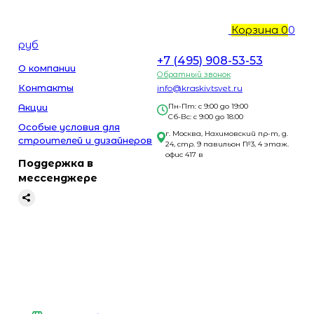
Корзина
0
0
руб
+7 (495) 908-53-53
О компании
Обратный звонок
Контакты
info@kraskivtsvet.ru
Акции
Пн-Пт: с 9:00 до 19:00
Сб-Вс: с 9:00 до 18:00
Особые условия для
г. Москва, Нахимовский пр-т, д.
строителей и дизайнеров
24, стр. 9 павильон №3, 4 этаж.
офис 417 в
Поддержка в
мессенджере