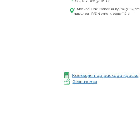
Сб-Вс: с 9:00 до 18:00
г. Москва, Нахимовский пр-т, д. 24, ст
павильон №3, 4 этаж. офис 417 в
Калькулятор расхода краски
Реквизиты