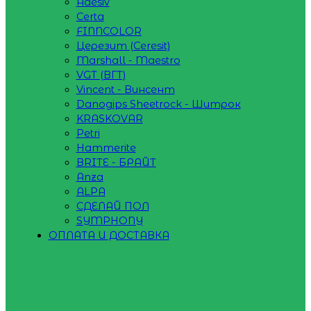
Adesiv
Certa
FINNCOLOR
Церезит (Ceresit)
Marshall - Maestro
VGT (ВГТ)
Vincent - Винсент
Danogips Sheetrock - Шитрок
KRASKOVAR
Petri
Hammerite
BRITE - БРАЙТ
Anza
ALPA
СДЕЛАЙ ПОЛ
SYMPHONY
ОПЛАТА И ДОСТАВКА