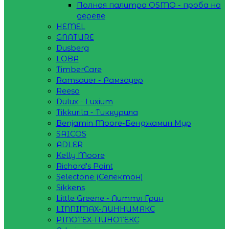
Полная палитра OSMO - проба на
дереве
HEMEL
GNATURE
Dusberg
LOBA
TimberCare
Ramsauer - Рамзауер
Reesa
Dulux - Luxium
Tikkurila - Тиккурила
Benjamin Moore-Бенджамин Мур
SAICOS
ADLER
Kelly Moore
Richard's Paint
Selectone (Селектон)
Sikkens
Little Greene - Литтл Грин
LINNIMAX-ЛИННИМАКС
PINOTEX-ПИНОТЕКС