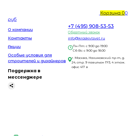
Корзина
0
0
руб
+7 (495) 908-53-53
О компании
Обратный звонок
Контакты
info@kraskivtsvet.ru
Акции
Пн-Пт: с 9:00 до 19:00
Сб-Вс: с 9:00 до 18:00
Особые условия для
г. Москва, Нахимовский пр-т, д.
строителей и дизайнеров
24, стр. 9 павильон №3, 4 этаж.
офис 417 в
Поддержка в
мессенджере