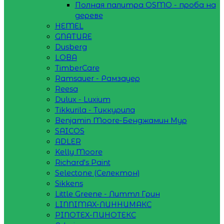
Полная палитра OSMO - проба на
дереве
HEMEL
GNATURE
Dusberg
LOBA
TimberCare
Ramsauer - Рамзауер
Reesa
Dulux - Luxium
Tikkurila - Тиккурила
Benjamin Moore-Бенджамин Мур
SAICOS
ADLER
Kelly Moore
Richard's Paint
Selectone (Селектон)
Sikkens
Little Greene - Литтл Грин
LINNIMAX-ЛИННИМАКС
PINOTEX-ПИНОТЕКС