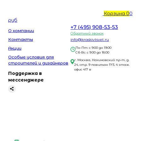
Корзина
0
0
руб
+7 (495) 908-53-53
О компании
Обратный звонок
Контакты
info@kraskivtsvet.ru
Акции
Пн-Пт: с 9:00 до 19:00
Сб-Вс: с 9:00 до 18:00
Особые условия для
г. Москва, Нахимовский пр-т, д.
строителей и дизайнеров
24, стр. 9 павильон №3, 4 этаж.
офис 417 в
Поддержка в
мессенджере