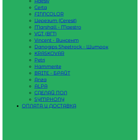
Adesiv
Certa
FINNCOLOR
Церезит (Ceresit)
Marshall - Maestro
VGT (ВГТ)
Vincent - Винсент
Danogips Sheetrock - Шитрок
KRASKOVAR
Petri
Hammerite
BRITE - БРАЙТ
Anza
ALPA
СДЕЛАЙ ПОЛ
SYMPHONY
ОПЛАТА И ДОСТАВКА