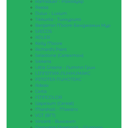
Ramsauer - Рамзауер
Reesa
Dulux - Luxium
Tikkurila - Тиккурила
Benjamin Moore-Бенджамин Мур
SAICOS
ADLER
Kelly Moore
Richard's Paint
Selectone (Селектон)
Sikkens
Little Greene - Литтл Грин
LINNIMAX-ЛИННИМАКС
PINOTEX-ПИНОТЕКС
Adesiv
Certa
FINNCOLOR
Церезит (Ceresit)
Marshall - Maestro
VGT (ВГТ)
Vincent - Винсент
Danogips Sheetrock - Шитрок