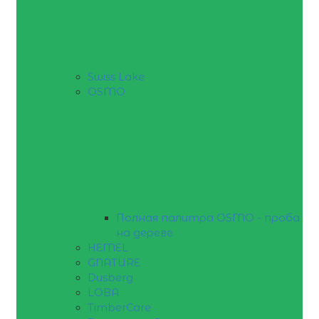
Swiss Lake
OSMO
Полная палитра OSMO - проба
на дереве
HEMEL
GNATURE
Dusberg
LOBA
TimberCare