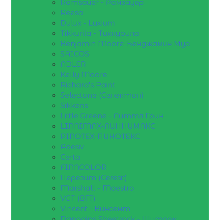
Ramsauer - Рамзауер
Reesa
Dulux - Luxium
Tikkurila - Тиккурила
Benjamin Moore-Бенджамин Мур
SAICOS
ADLER
Kelly Moore
Richard's Paint
Selectone (Селектон)
Sikkens
Little Greene - Литтл Грин
LINNIMAX-ЛИННИМАКС
PINOTEX-ПИНОТЕКС
Adesiv
Certa
FINNCOLOR
Церезит (Ceresit)
Marshall - Maestro
VGT (ВГТ)
Vincent - Винсент
Danogips Sheetrock - Шитрок