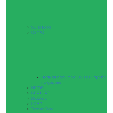
Swiss Lake
OSMO
Полная палитра OSMO - проба
на дереве
HEMEL
GNATURE
Dusberg
LOBA
TimberCare