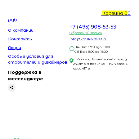
Корзина
0
0
руб
+7 (495) 908-53-53
О компании
Обратный звонок
Контакты
info@kraskivtsvet.ru
Акции
Пн-Пт: с 9:00 до 19:00
Сб-Вс: с 9:00 до 18:00
Особые условия для
г. Москва, Нахимовский пр-т, д.
строителей и дизайнеров
24, стр. 9 павильон №3, 4 этаж.
офис 417 в
Поддержка в
мессенджере