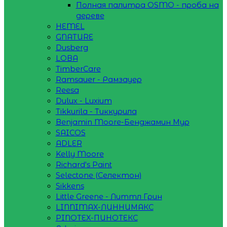
Полная палитра OSMO - проба на
дереве
HEMEL
GNATURE
Dusberg
LOBA
TimberCare
Ramsauer - Рамзауер
Reesa
Dulux - Luxium
Tikkurila - Тиккурила
Benjamin Moore-Бенджамин Мур
SAICOS
ADLER
Kelly Moore
Richard's Paint
Selectone (Селектон)
Sikkens
Little Greene - Литтл Грин
LINNIMAX-ЛИННИМАКС
PINOTEX-ПИНОТЕКС