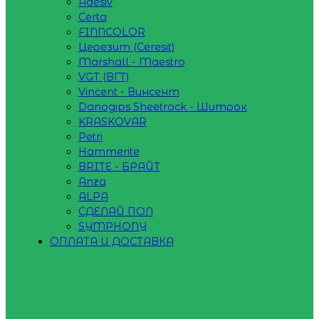
Adesiv
Certa
FINNCOLOR
Церезит (Ceresit)
Marshall - Maestro
VGT (ВГТ)
Vincent - Винсент
Danogips Sheetrock - Шитрок
KRASKOVAR
Petri
Hammerite
BRITE - БРАЙТ
Anza
ALPA
СДЕЛАЙ ПОЛ
SYMPHONY
ОПЛАТА И ДОСТАВКА