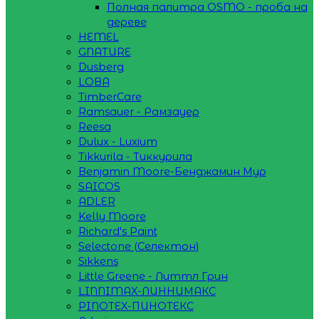
Полная палитра OSMO - проба на
дереве
HEMEL
GNATURE
Dusberg
LOBA
TimberCare
Ramsauer - Рамзауер
Reesa
Dulux - Luxium
Tikkurila - Тиккурила
Benjamin Moore-Бенджамин Мур
SAICOS
ADLER
Kelly Moore
Richard's Paint
Selectone (Селектон)
Sikkens
Little Greene - Литтл Грин
LINNIMAX-ЛИННИМАКС
PINOTEX-ПИНОТЕКС