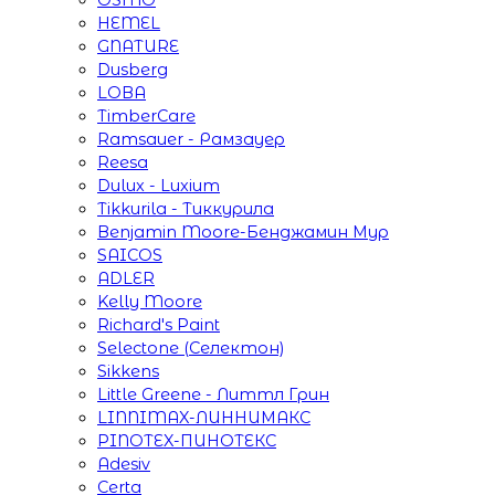
HEMEL
GNATURE
Dusberg
LOBA
TimberCare
Ramsauer - Рамзауер
Reesa
Dulux - Luxium
Tikkurila - Тиккурила
Benjamin Moore-Бенджамин Мур
SAICOS
ADLER
Kelly Moore
Richard's Paint
Selectone (Селектон)
Sikkens
Little Greene - Литтл Грин
LINNIMAX-ЛИННИМАКС
PINOTEX-ПИНОТЕКС
Adesiv
Certa