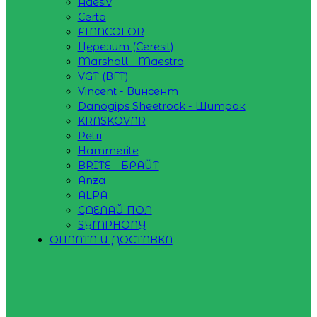
Adesiv
Certa
FINNCOLOR
Церезит (Ceresit)
Marshall - Maestro
VGT (ВГТ)
Vincent - Винсент
Danogips Sheetrock - Шитрок
KRASKOVAR
Petri
Hammerite
BRITE - БРАЙТ
Anza
ALPA
СДЕЛАЙ ПОЛ
SYMPHONY
ОПЛАТА И ДОСТАВКА