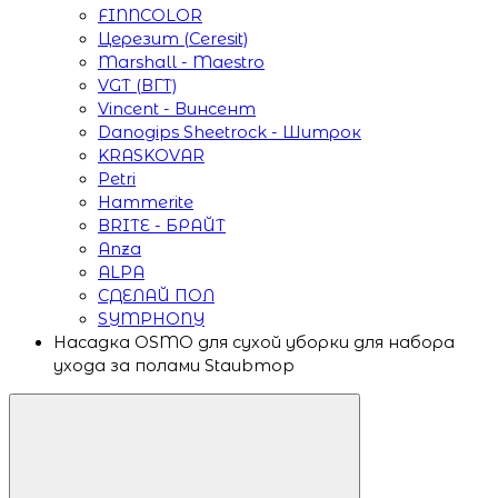
FINNCOLOR
Церезит (Ceresit)
Marshall - Maestro
VGT (ВГТ)
Vincent - Винсент
Danogips Sheetrock - Шитрок
KRASKOVAR
Petri
Hammerite
BRITE - БРАЙТ
Anza
ALPA
СДЕЛАЙ ПОЛ
SYMPHONY
Насадка OSMO для сухой уборки для набора
ухода за полами Staubmop