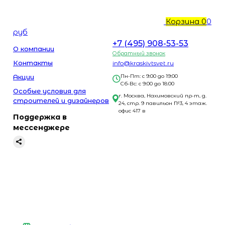
Корзина
0
0
руб
+7 (495) 908-53-53
О компании
Обратный звонок
Контакты
info@kraskivtsvet.ru
Акции
Пн-Пт: с 9:00 до 19:00
Сб-Вс: с 9:00 до 18:00
Особые условия для
г. Москва, Нахимовский пр-т, д.
строителей и дизайнеров
24, стр. 9 павильон №3, 4 этаж.
офис 417 в
Поддержка в
мессенджере