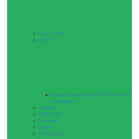
Swiss Lake
OSMO
Полная палитра OSMO - проба
на дереве
HEMEL
GNATURE
Dusberg
LOBA
TimberCare