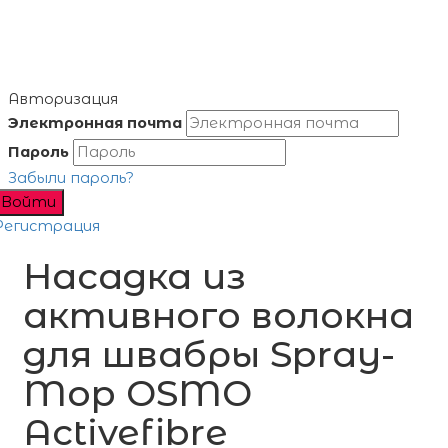
Авторизация
Электронная почта
Пароль
Забыли пароль?
Войти
Регистрация
Насадка из
активного волокна
для швабры Spray-
Mop OSMO
Activefibre