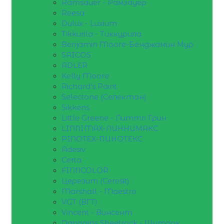
Ramsauer - Рамзауер
Reesa
Dulux - Luxium
Tikkurila - Тиккурила
Benjamin Moore-Бенджамин Мур
SAICOS
ADLER
Kelly Moore
Richard's Paint
Selectone (Селектон)
Sikkens
Little Greene - Литтл Грин
LINNIMAX-ЛИННИМАКС
PINOTEX-ПИНОТЕКС
Adesiv
Certa
FINNCOLOR
Церезит (Ceresit)
Marshall - Maestro
VGT (ВГТ)
Vincent - Винсент
Danogips Sheetrock - Шитрок