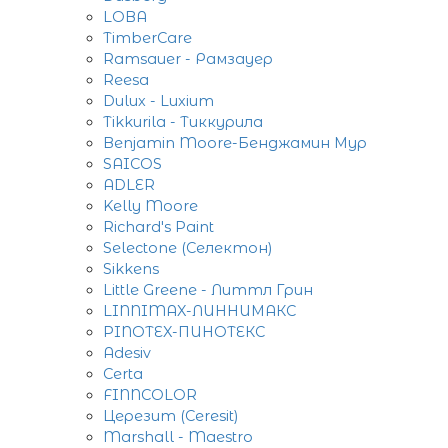
LOBA
TimberCare
Ramsauer - Рамзауер
Reesa
Dulux - Luxium
Tikkurila - Тиккурила
Benjamin Moore-Бенджамин Мур
SAICOS
ADLER
Kelly Moore
Richard's Paint
Selectone (Селектон)
Sikkens
Little Greene - Литтл Грин
LINNIMAX-ЛИННИМАКС
PINOTEX-ПИНОТЕКС
Adesiv
Certa
FINNCOLOR
Церезит (Ceresit)
Marshall - Maestro