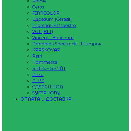
Adesiv
Certa
FINNCOLOR
Церезит (Ceresit)
Marshall - Maestro
VGT (ВГТ)
Vincent - Винсент
Danogips Sheetrock - Шитрок
KRASKOVAR
Petri
Hammerite
BRITE - БРАЙТ
Anza
ALPA
СДЕЛАЙ ПОЛ
SYMPHONY
ОПЛАТА И ДОСТАВКА