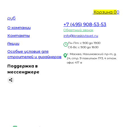
Корзина
0
0
руб
+7 (495) 908-53-53
О компании
Обратный звонок
Контакты
info@kraskivtsvet.ru
Акции
Пн-Пт: с 9:00 до 19:00
Сб-Вс: с 9:00 до 18:00
Особые условия для
г. Москва, Нахимовский пр-т, д.
строителей и дизайнеров
24, стр. 9 павильон №3, 4 этаж.
офис 417 в
Поддержка в
мессенджере