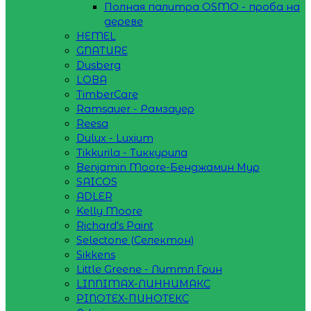
Полная палитра OSMO - проба на
дереве
HEMEL
GNATURE
Dusberg
LOBA
TimberCare
Ramsauer - Рамзауер
Reesa
Dulux - Luxium
Tikkurila - Тиккурила
Benjamin Moore-Бенджамин Мур
SAICOS
ADLER
Kelly Moore
Richard's Paint
Selectone (Селектон)
Sikkens
Little Greene - Литтл Грин
LINNIMAX-ЛИННИМАКС
PINOTEX-ПИНОТЕКС