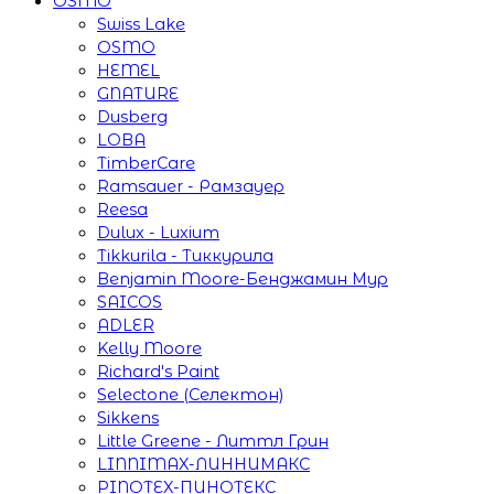
OSMO
Swiss Lake
OSMO
HEMEL
GNATURE
Dusberg
LOBA
TimberCare
Ramsauer - Рамзауер
Reesa
Dulux - Luxium
Tikkurila - Тиккурила
Benjamin Moore-Бенджамин Мур
SAICOS
ADLER
Kelly Moore
Richard's Paint
Selectone (Селектон)
Sikkens
Little Greene - Литтл Грин
LINNIMAX-ЛИННИМАКС
PINOTEX-ПИНОТЕКС